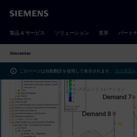
Siemens
製品 & サービス
ソリューション
業界
パート
Simcenter
このページは自動翻訳を使用して表示されます。
元の英語を
製品
Simcenter
システムシミュレーション
Home
SIMCENTER
システムシミュレ