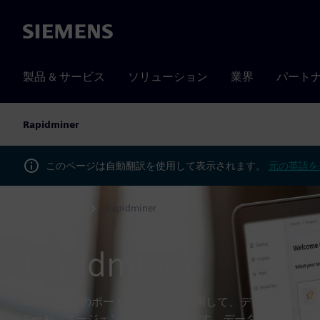
Siemens
製品 & サービス
ソリューション
業界
パート
Rapidminer
このページは自動翻訳を使用して表示されます。
元の英語を
製品
Rapidminer
Home
Rapidminer
Rapidminerのポートフォリオを活用して、データ準備
GenAI、エージェントAIを統合します。データをビジネ