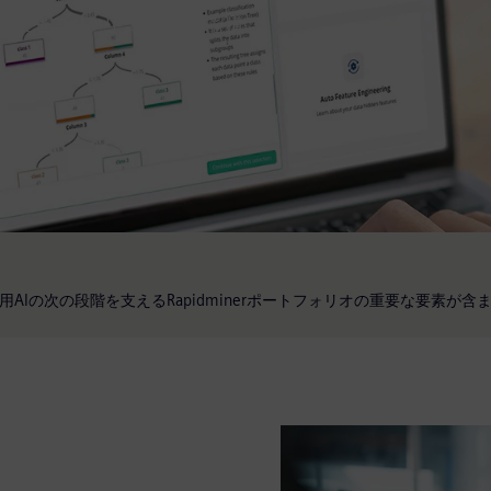
頼できるAIソリューションを構
X には、産業用AIの次の段階を支えるRapidminerポートフォリオの重要な要素