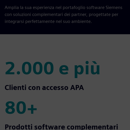
Amplia la sua esperienza nel portafoglio software Siemens
con soluzioni complementari dei partner, progettate per
integrarsi perfettamente nel suo ambiente.
2.000 e più
2.000 e più
Clienti con accesso APA
80+
80+
Prodotti software complementari