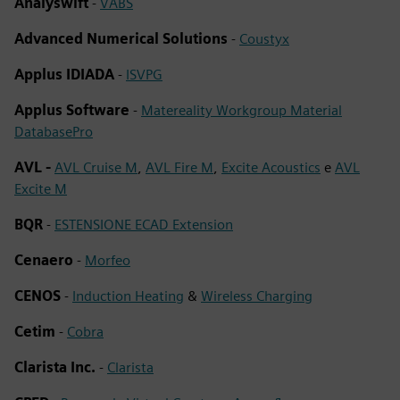
Analyswift
-
VABS
Advanced Numerical Solutions
-
Coustyx
Applus IDIADA
-
ISVPG
Applus Software
-
Matereality Workgroup Material
DatabasePro
AVL -
AVL Cruise M
,
AVL Fire M
,
Excite Acoustics
e
AVL
Excite M
BQR
-
ESTENSIONE ECAD Extension
Cenaero
-
Morfeo
CENOS
-
Induction Heating
&
Wireless Charging
Cetim
-
Cobra
Clarista Inc.
-
Clarista