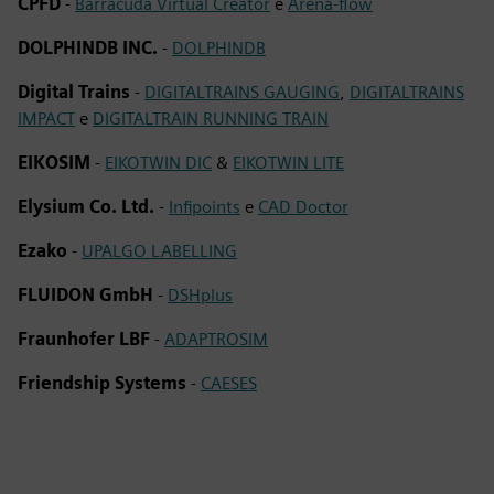
CPFD
-
Barracuda Virtual Creator
e
Arena-flow
DOLPHINDB INC.
-
DOLPHINDB
Digital Trains
-
DIGITALTRAINS GAUGING
,
DIGITALTRAINS
IMPACT
e
DIGITALTRAIN RUNNING TRAIN
EIKOSIM
-
EIKOTWIN DIC
&
EIKOTWIN LITE
Elysium Co. Ltd.
-
Infipoints
e
CAD Doctor
Ezako
-
UPALGO LABELLING
FLUIDON GmbH
-
DSHplus
Fraunhofer LBF
-
ADAPTROSIM
Friendship Systems
-
CAESES