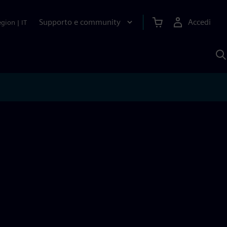
Supporto e community
Accedi
egion
|
IT
C
c
S
A