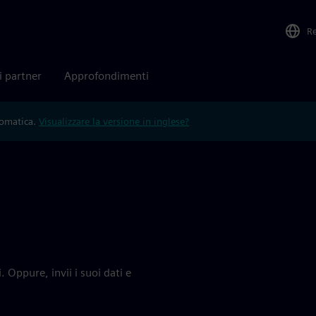
R
i partner
Approfondimenti
tomatica.
Visualizzare la versione in inglese?
 Oppure, invii i suoi dati e