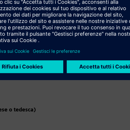
Beni di consumo
Prodotti di consumo
ese o tedesca)