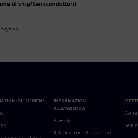
one di chip/Semiconduttori)
e/regione
AZIONI SU SIEMENS
INFORMAZIONI
METTI
SULL'AZIENDA
mo
Contat
Azienda
hip
Sedi 
Relazioni con gli investitori
 e comunicati stampa