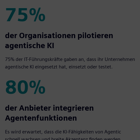
75%
75%
der Organisationen pilotieren
agentische KI
75% der IT-Führungskräfte gaben an, dass ihr Unternehmen
agentische KI eingesetzt hat, einsetzt oder testet.
80%
80%
der Anbieter integrieren
Agentenfunktionen
Es wird erwartet, dass die KI-Fähigkeiten von Agentic
schnell wachsen und breite Akzeptanz finden werden.