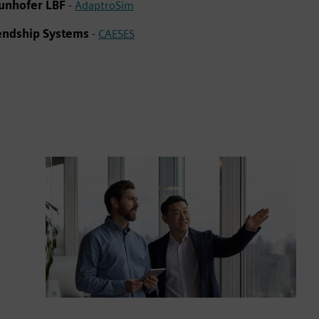
unhofer LBF
-
AdaptroSim
endship Systems
-
CAESES