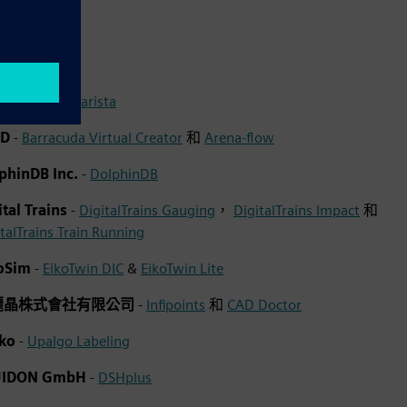
rista Inc.
-
Clarista
FD
-
Barracuda Virtual Creator
和
Arena-flow
phinDB Inc.
-
DolphinDB
ital Trains
-
DigitalTrains Gauging
，
DigitalTrains Impact
和
talTrains Train Running
koSim
-
EikoTwin DIC
&
EikoTwin Lite
麗晶株式會社有限公司
-
Infipoints
和
CAD Doctor
ako
-
Upalgo Labeling
UIDON GmbH
-
DSHplus