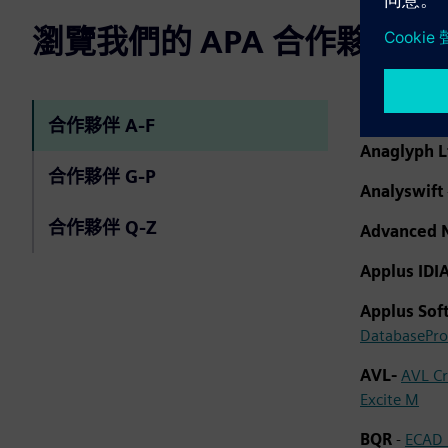
瀏覽我們的 APA 合作夥伴
AmdoSoft
-
合作夥伴 A-F
Anaglyph L
合作夥伴 G-P
Analyswift
合作夥伴 Q-Z
Advanced N
Applus ID
Applus So
DatabasePro
AVL-
AVL Cr
Excite M
BQR
-
ECAD 