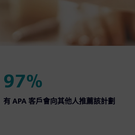
97%
97%
有 APA 客戶會向其他人推薦該計劃