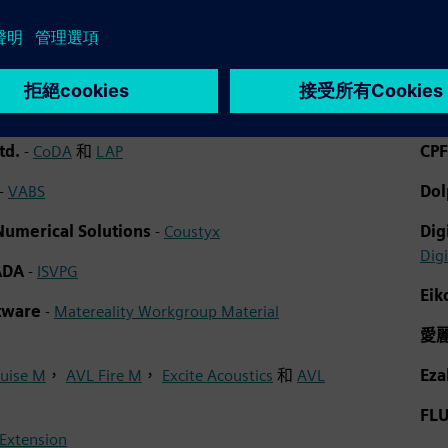
AmdoSoft/b4
Cla
td.
-
CoDA
和
LAP
CP
-
VABS
Dol
umerical Solutions
-
Coustyx
Dig
Digi
IADA
-
ISVPG
Ei
ftware
-
Matereality Workgroup Material
愛
uise M
，
AVL Fire M
，
Excite Acoustics
和
AVL
Ez
FL
Extension