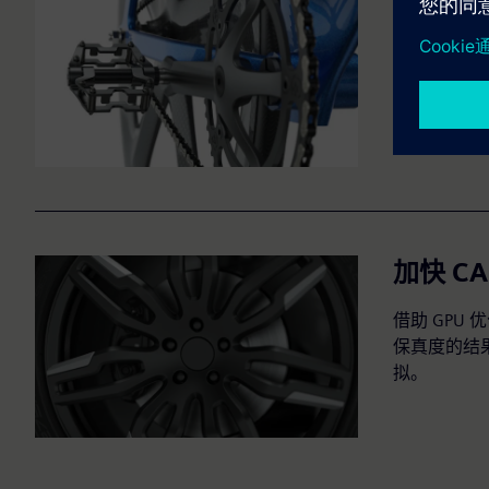
让效果
借助基于物
乎完美的 
加快 CA
借助 GPU
保真度的结
拟。