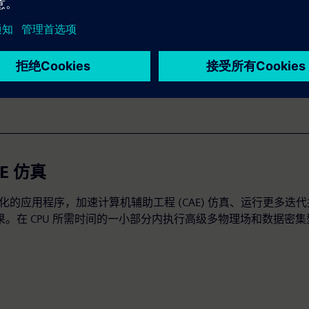
图变为现实
理的全局照明渲染器，超越基于 CPU 的解决方案的边界，该渲
GPU 可扩展性，并具有多个引擎，可创建令人惊叹的逼真场景和
E 仿真
 优化的应用程序，加速计算机辅助工程 (CAE) 仿真、运行更多迭
果。在 CPU 所需时间的一小部分内执行高级多物理场和数据密