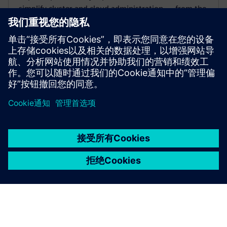
simplify cluster and cloud administration — from the
largest HPC workloads to millions of small, high-
throughput jobs.
京ICP备06054295号
京公网安备 11010502040638号