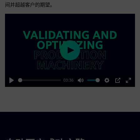
间并超越客户的期望。
Play
03:36
Play
Mute
Settings
PIP
Enter
fulls