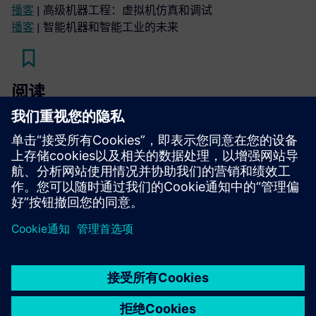
播客
| 高级机器工程：虚拟机仿真和调试
播客
| 智能机器和智能工业的未来
阅读
博客
| 用数字软件应对当今的工业可持续发展挑战
电子书
| 探索基于云的 PLM 如何通过 Teamcenter X 推动创
新和协作
京ICP备06054295号
京公网安备 11010502040638号