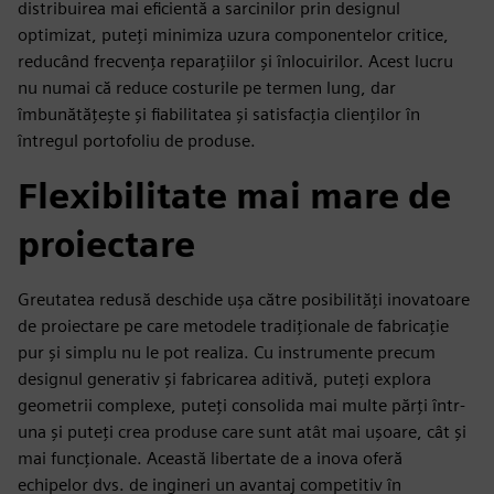
distribuirea mai eficientă a sarcinilor prin designul
optimizat, puteți minimiza uzura componentelor critice,
reducând frecvența reparațiilor și înlocuirilor. Acest lucru
nu numai că reduce costurile pe termen lung, dar
îmbunătățește și fiabilitatea și satisfacția clienților în
întregul portofoliu de produse.
Flexibilitate mai mare de
proiectare
Greutatea redusă deschide ușa către posibilități inovatoare
de proiectare pe care metodele tradiționale de fabricație
pur și simplu nu le pot realiza. Cu instrumente precum
designul generativ și fabricarea aditivă, puteți explora
geometrii complexe, puteți consolida mai multe părți într-
una și puteți crea produse care sunt atât mai ușoare, cât și
mai funcționale. Această libertate de a inova oferă
echipelor dvs. de ingineri un avantaj competitiv în