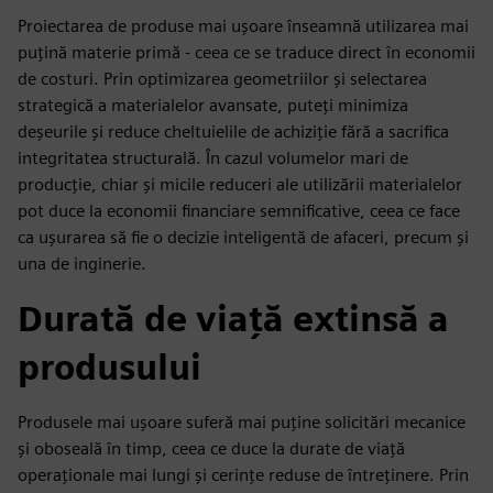
Proiectarea de produse mai ușoare înseamnă utilizarea mai
puțină materie primă - ceea ce se traduce direct în economii
de costuri. Prin optimizarea geometriilor și selectarea
strategică a materialelor avansate, puteți minimiza
deșeurile și reduce cheltuielile de achiziție fără a sacrifica
integritatea structurală. În cazul volumelor mari de
producție, chiar și micile reduceri ale utilizării materialelor
pot duce la economii financiare semnificative, ceea ce face
ca ușurarea să fie o decizie inteligentă de afaceri, precum și
una de inginerie.
Durată de viață extinsă a
produsului
Produsele mai ușoare suferă mai puține solicitări mecanice
și oboseală în timp, ceea ce duce la durate de viață
operaționale mai lungi și cerințe reduse de întreținere. Prin