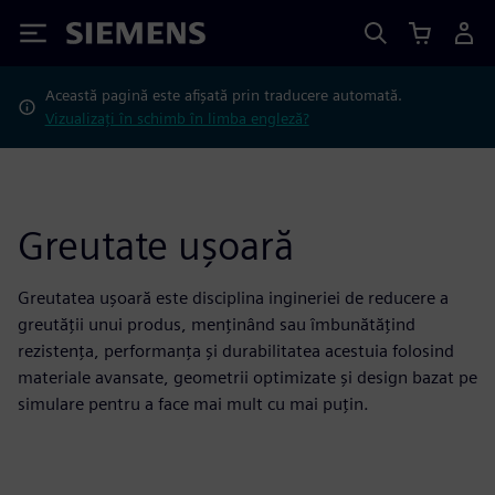
Siemens
Această pagină este afișată prin traducere automată.
Vizualizați în schimb în limba engleză?
Greutate ușoară
Greutatea ușoară este disciplina ingineriei de reducere a
greutății unui produs, menținând sau îmbunătățind
rezistența, performanța și durabilitatea acestuia folosind
materiale avansate, geometrii optimizate și design bazat pe
simulare pentru a face mai mult cu mai puțin.