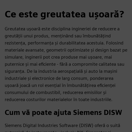
Ce este greutatea ușoară?
Greutatea ușoară este disciplina ingineriei de reducere a
greutății unui produs, menținând sau îmbunătățind
rezistența, performanța și durabilitatea acestuia. Folosind
materiale avansate, geometrii optimizate și design bazat pe
simulare, inginerii pot crea produse mai ușoare, mai
puternice și mai eficiente - fără a compromite calitatea sau
siguranța. De la industria aerospațială și auto la mașini
industriale și electronice de larg consum, ponderarea
ușoară joacă un rol esențial în îmbunătățirea eficienței
consumului de combustibil, reducerea emisiilor și
reducerea costurilor materialelor în toate industriile.
Cum vă poate ajuta Siemens DISW
Siemens Digital Industries Software (DISW) oferă o suită