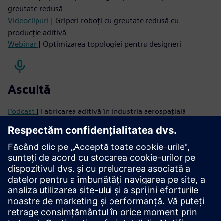
greutate redusă
Videoclipuri
| Griperi roboți cu greutate redusă cu
producție aditivă
Webinar
| Optimizarea topologiei pentru designeri
Ascultă
Podcast
| Fabricarea aditivă în industria aerospațială
Citiți
Blogul
| Greutate redusă prin materiale compozite
proiectate, producție și performanță
Hârtie albă
| Starea pieței materialelor compozite
Studiu de caz
| Compania Ford Motor