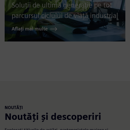
Soluții de ultimă generație pe tot
parcursul ciclului de viață industrial
Aflați mai multe
NOUTĂȚI
Noutăți și descoperiri
Explorați titlurile de astăzi, parteneriatele majore și