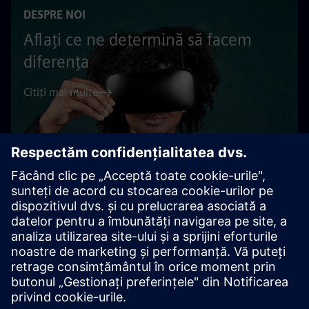
DESPRE NOI
Aflați ce ne determină să facem
diferența
Citiți mai multe