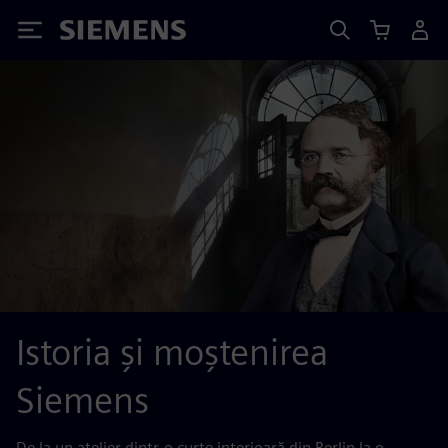
Siemens
Istoria și moștenirea
Siemens
De la un atelier dintr-o curte interioară din Berlin la o