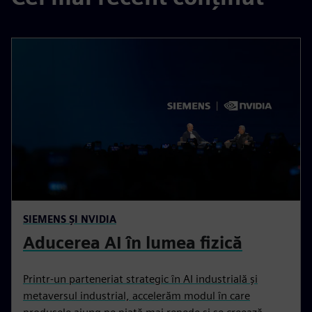
SIEMENS ȘI NVIDIA
Aducerea AI în lumea fizică
Printr-un parteneriat strategic în AI industrială și
metaversul industrial, accelerăm modul în care