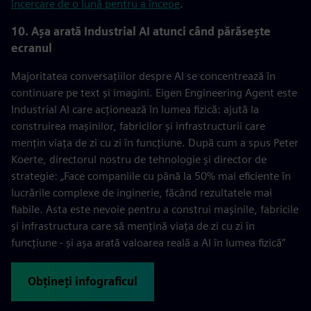
încercare de o lună pentru a începe
.
10. Așa arată Industrial AI atunci când părăsește
ecranul
Majoritatea conversațiilor despre AI se concentrează în
continuare pe text și imagini. Eigen Engineering Agent este
Industrial AI care acționează în lumea fizică: ajută la
construirea mașinilor, fabricilor și infrastructurii care
mențin viața de zi cu zi în funcțiune. După cum a spus Peter
Koerte, directorul nostru de tehnologie și director de
strategie:
„
Face companiile cu până la 50% mai eficiente în
lucrările complexe de inginerie, făcând rezultatele mai
fiabile. Asta este nevoie pentru a construi mașinile, fabricile
și infrastructura care să mențină viața de zi cu zi în
funcțiune - și așa arată valoarea reală a AI în lumea fizică”
Obțineți infograficul