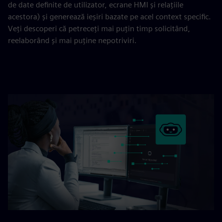
de date definite de utilizator, ecrane HMI și relațiile
acestora) și generează ieșiri bazate pe acel context specific.
Veți descoperi că petreceți mai puțin timp solicitând,
reelaborând și mai puține nepotriviri.