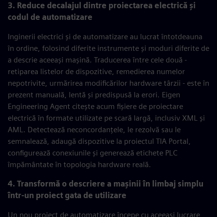
3. Reduce decalajul dintre proiectarea electrică și
codul de automatizare
Inginerii electrici și de automatizare au lucrat întotdeauna
în ordine, folosind diferite instrumente și moduri diferite de
a descrie aceeași mașină. Traducerea între cele două -
retiparea listelor de dispozitive, remedierea numelor
nepotrivite, urmărirea modificărilor hardware târzii - este în
prezent manuală, lentă și predispusă la erori. Eigen
Engineering Agent citește acum fișiere de proiectare
electrică în formate utilizate pe scară largă, inclusiv XML și
AML. Detectează neconcordanțele, le rezolvă sau le
semnalează, adaugă dispozitive la proiectul TIA Portal,
configurează conexiunile și generează etichete PLC
împământate în topologia hardware reală.
4. Transformă o descriere a mașinii în limbaj simplu
într-un proiect gata de utilizare
Un nou proiect de automatizare începe cu aceeași lucrare