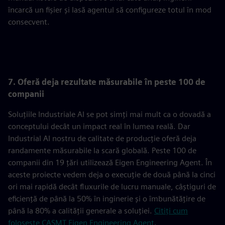
încarcă un fișier și lasă agentul să configureze totul în mod
consecvent.
7. Oferă deja rezultate măsurabile în peste 100 de
companii
Soluțiile Industriale AI se pot simți mai mult ca o dovadă a
conceptului decât un impact real în lumea reală. Dar
Industrial AI nostru de calitate de producție oferă deja
randamente măsurabile la scară globală. Peste 100 de
companii din 19 țări utilizează Eigen Engineering Agent. În
aceste proiecte vedem deja o execuție de două până la cinci
ori mai rapidă decât fluxurile de lucru manuale, câștiguri de
eficiență de până la 50% în inginerie și o îmbunătățire de
până la 80% a calității generale a soluției.
Citiți cum
folosește CASMT Eigen Engineering Agent
.