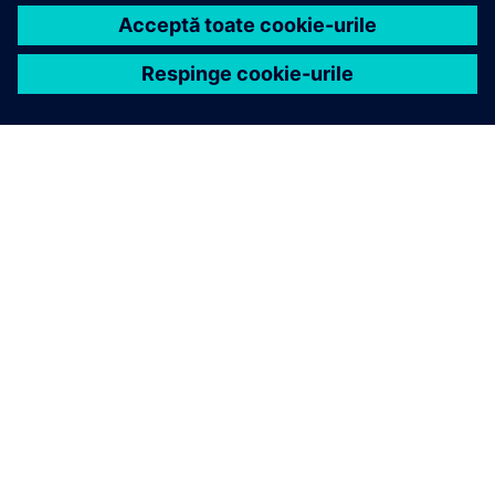
Siemens duce AI pentru lumea fizică la următorul nivel
cu două noi capabilități Eigen Engineering Agent
Eigen Engineering Agent
Un asistent generativ bazat pe AI pentru ingineria