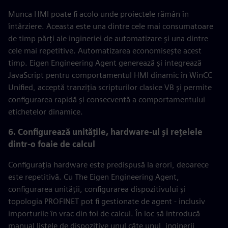
Munca HMI poate fi acolo unde proiectele rămân în
întârziere. Aceasta este una dintre cele mai consumatoare
de timp părți ale ingineriei de automatizare și una dintre
cele mai repetitive. Automatizarea economisește acest
timp. Eigen Engineering Agent generează și integrează
JavaScript pentru comportamentul HMI dinamic în WinCC
Unified, acceptă tranziția scripturilor clasice VB și permite
configurarea rapidă și consecventă a comportamentului
etichetelor dinamice.
6. Configurează unitățile, hardware-ul și rețelele
dintr-o foaie de calcul
Configurația hardware este predispusă la erori, deoarece
este repetitivă. Cu The Eigen Engineering Agent,
configurarea unității, configurarea dispozitivului și
topologia PROFINET pot fi gestionate de agent - inclusiv
importurile în vrac din foi de calcul. În loc să introducă
manual listele de dispozitive unul câte unul, inginerii