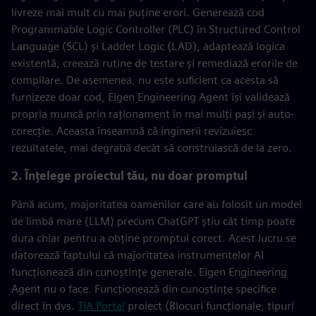
livreze mai mult cu mai puține erori. Generează cod
Programmable Logic Controller (PLC) în Structured Control
Language (SCL) și Ladder Logic (LAD), adaptează logica
existentă, creează rutine de testare și remediază erorile de
compilare. De asemenea, nu este suficient ca acesta să
furnizeze doar cod, Eigen Engineering Agent își validează
propria muncă prin raționament în mai mulți pași și auto-
corecție. Aceasta înseamnă că inginerii revizuiesc
rezultatele, mai degrabă decât să construiască de la zero.
2. Înțelege proiectul tău, nu doar promptul
Până acum, majoritatea oamenilor care au folosit un model
de limbă mare (LLM) precum ChatGPT știu cât timp poate
dura chiar pentru a obține promptul corect. Acest lucru se
datorează faptului că majoritatea instrumentelor AI
funcționează din cunoștințe generale. Eigen Engineering
Agent nu o face. Funcționează din cunoștințe specifice
direct în dvs.
TIA Portal
proiect (Blocuri funcționale, tipuri