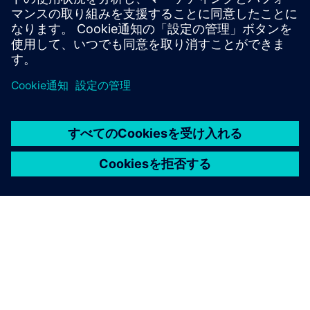
Designcenter CADソフトウ
ェアの相互運用性
Designcenter CADソフトウェアは、その堅牢な相互運用
性、つまりさまざまなソフトウェア、システム、データ形
式とシームレスに連携できることで高く評価されていま
す。この機能は、今日の多分野にわたる協調的でデジタル
化が進む製品開発環境において不可欠です。
Designcenter CADソフトウェアを活用すると、シームレス
なデータ交換、他のソフトウェアやプラットフォームとの
統合、学際的でグローバルなコラボレーションなど、大き
なメリットが得られます。幅広いファイル形式と標準をサ
ポートし、PLM、CAM、CAE、IoTシステムと統合し、広範