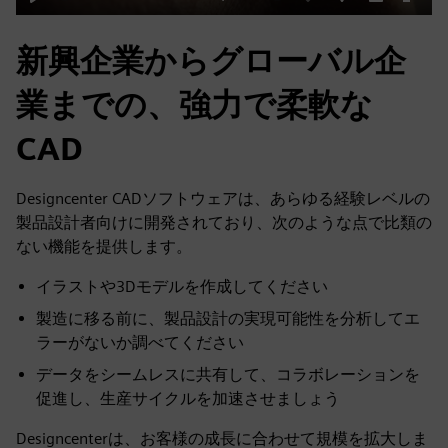
Play
Mute
Enable
Settings
PIP
Enter
captions
fulls
新興企業からグローバル企
業までの、強力で柔軟な
CAD
Designcenter CADソフトウェアは、あらゆる経験レベルの
製品設計者向けに開発されており、次のような点で比類の
ない機能を提供します。
イラストや3Dモデルを作成してください
製造に移る前に、製品設計の実現可能性を分析してエ
ラーがないか調べてください
データをシームレスに共有して、コラボレーションを
促進し、生産サイクルを加速させましょう
Designcenterは、お客様の成長に合わせて規模を拡大しま