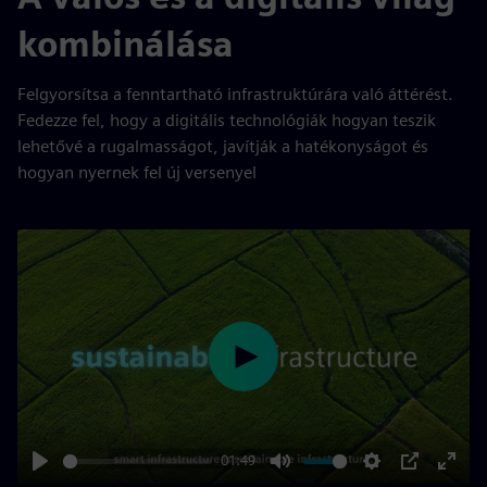
kombinálása
Felgyorsítsa a fenntartható infrastruktúrára való áttérést.
Fedezze fel, hogy a digitális technológiák hogyan teszik
lehetővé a rugalmasságot, javítják a hatékonyságot és
hogyan nyernek fel új versenyel
Play
01:49
Play
Mute
Settings
PIP
Enter