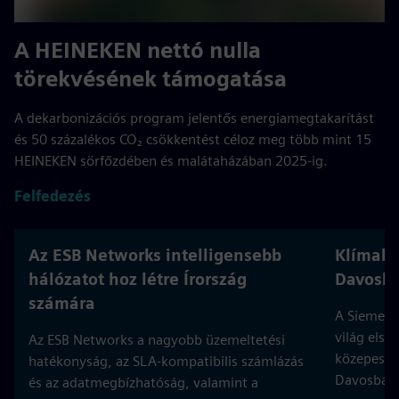
A HEINEKEN nettó nulla
törekvésének támogatása
A dekarbonizációs program jelentős energiamegtakarítást
és 50 százalékos CO₂ csökkentést céloz meg több mint 15
HEINEKEN sörfőzdében és malátaházában 2025-ig.
Felfedezés
Az ESB Networks intelligensebb
Klímaba
hálózatot hoz létre Írország
Davosb
számára
A Siemens 
világ első
Az ESB Networks a nagyobb üzemeltetési
közepes fe
hatékonyság, az SLA-kompatibilis számlázás
Davosban,
és az adatmegbízhatóság, valamint a