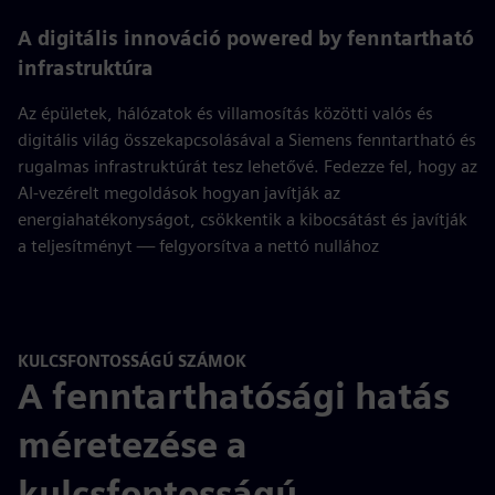
fulls
A digitális innováció powered by fenntartható
infrastruktúra
Az épületek, hálózatok és villamosítás közötti valós és
digitális világ összekapcsolásával a Siemens fenntartható és
rugalmas infrastruktúrát tesz lehetővé. Fedezze fel, hogy az
AI-vezérelt megoldások hogyan javítják az
energiahatékonyságot, csökkentik a kibocsátást és javítják
a teljesítményt — felgyorsítva a nettó nullához
KULCSFONTOSSÁGÚ SZÁMOK
A fenntarthatósági hatás
méretezése a
kulcsfontosságú