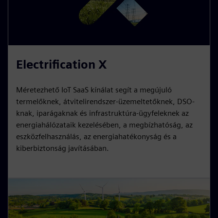
Electrification X
Méretezhető IoT SaaS kínálat segít a megújuló
termelőknek, átvitelirendszer-üzemeltetőknek, DSO-
knak, iparágaknak és infrastruktúra-ügyfeleknek az
energiahálózataik kezelésében, a megbízhatóság, az
eszközfelhasználás, az energiahatékonyság és a
kiberbiztonság javításában.