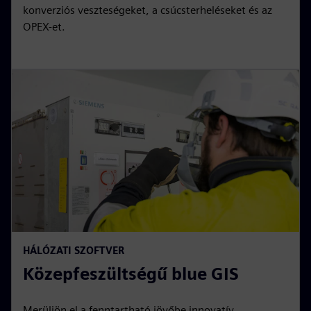
konverziós veszteségeket, a csúcsterheléseket és az
OPEX-et.
HÁLÓZATI SZOFTVER
Közepfeszültségű blue GIS
Merüljön el a fenntartható jövőbe innovatív,