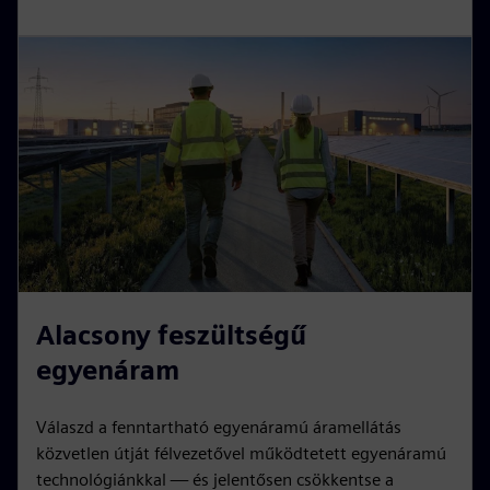
Alacsony feszültségű
egyenáram
Válaszd a fenntartható egyenáramú áramellátás
közvetlen útját félvezetővel működtetett egyenáramú
technológiánkkal — és jelentősen csökkentse a