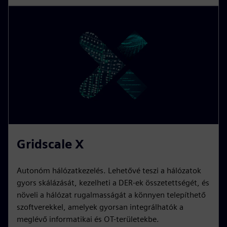
Gridscale X
Autonóm hálózatkezelés. Lehetővé teszi a hálózatok
gyors skálázását, kezelheti a DER-ek összetettségét, és
növeli a hálózat rugalmasságát a könnyen telepíthető
szoftverekkel, amelyek gyorsan integrálhatók a
meglévő informatikai és OT-területekbe.