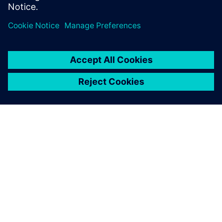
A DOMO Chemicals sikeresen kifejlesztette és validálta a
Siemens alkalmazásokhoz használt új, nagy teljesítményű
TECHNYL® 4EARTH® poliamid 6 (PA6) anyagot, amely
újrahasznosított tartalmat és fejlett égésgátló technológiát
tartalmaz.
Olvass tovább
A Siemens Gridscale X
újradefiniálja a
rendszerműveleteket és az ügynöki
átviteli tervezést
A Siemens továbbra is a technológiai innováció élvonalában
áll, és bejelentette Gridscale X platformjának következő
fejlődését az amszterdami Grid Software Summit
keretében.