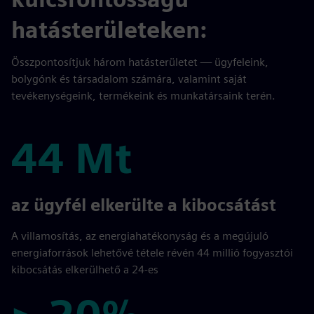
hatásterületeken:
Összpontosítjuk három hatásterületet — ügyfeleink,
bolygónk és társadalom számára, valamint saját
tevékenységeink, termékeink és munkatársaink terén.
44 Mt
44 Mt
az ügyfél elkerülte a kibocsátást
A villamosítás, az energiahatékonyság és a megújuló
energiaforrások lehetővé tétele révén 44 millió fogyasztói
kibocsátás elkerülhető a 24-es