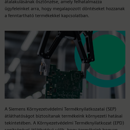
átalakulásának ösztönzése, amely felhatalmazza
ügyfeleinket arra, hogy megalapozott döntéseket hozzanak
a fenntartható termékekkel kapcsolatban.
A Siemens Környezetvédelmi Terméknyilatkozatai (SEP)
átláthatóságot biztosítanak termékeink környezeti hatásai
tekintetében. A Környezetvédelmi Terméknyilatkozat (EPD)
segítségével átláthatóvá válik, hogy termékeink hogyan