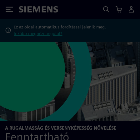
Siemens
Ez az oldal automatikus fordítással jelenik meg.
Inkább megnézi angolul?
A RUGALMASSÁG ÉS VERSENYKÉPESSÉG NÖVELÉSE
Fenntartható