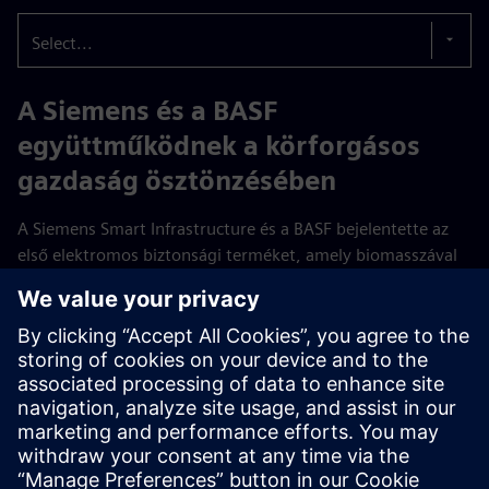
Select...
A Siemens és a BASF
együttműködnek a körforgásos
gazdaság ösztönzésében
A Siemens Smart Infrastructure és a BASF bejelentette az
első elektromos biztonsági terméket, amely biomasszával
kiegyensúlyozott műanyagokból készült alkatrészeket
tartalmaz.
Olvass tovább
A Siemens és a DOMO Chemicals
egyesíti erőit az elektromos ipar
fenntarthatóságának előmozdítása
érdekében