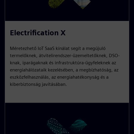
Electrification X
Méretezhető IoT SaaS kínálat segít a megújuló
termelőknek, átvitelirendszer-üzemeltetőknek, DSO-
knak, iparágaknak és infrastruktúra-ügyfeleknek az
energiahálózataik kezelésében, a megbízhatóság, az
eszközfelhasználás, az energiahatékonyság és a
kiberbiztonság javításában.