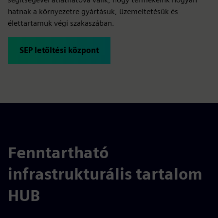
hatnak a környezetre gyártásuk, üzemeltetésük és
élettartamuk végi szakaszában.
SEP letöltési központ
Fenntartható
infrastrukturális tartalom
HUB