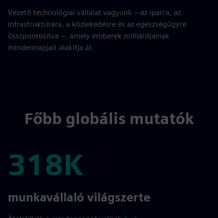
Vezető technológiai vállalat vagyunk – az iparra, az
infrastruktúrára, a közlekedésre és az egészségügyre
összpontosítva –, amely emberek milliárdjainak
mindennapjait alakítja át.
Főbb globális mutatók
318K
318K
munkavállaló világszerte