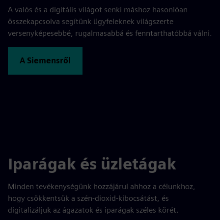
A valós és a digitális világot senki máshoz hasonlóan
összekapcsolva segítünk ügyfeleknek világszerte
versenyképesebbé, rugalmasabbá és fenntarthatóbbá válni.
A Siemensről
Iparágak és üzletágak
Minden tevékenységünk hozzájárul ahhoz a célunkhoz,
hogy csökkentsük a szén-dioxid-kibocsátást, és
digitalizáljuk az ágazatok és iparágak széles körét.