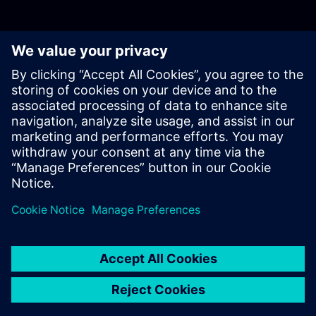
Lábjegyzetek
2025. szeptember 30-i állapot szerint
Folyamatos tevékenységek