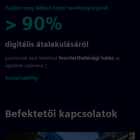
Tudjon meg többet üzleti tevékenységünk
> 90%
> 90%
digitális átalakulásáról
pozitívnak tesz lehetővé
fenntarthatósági hatás
az
ügyfelek számára
1
Sustainability
Befektetői kapcsolatok