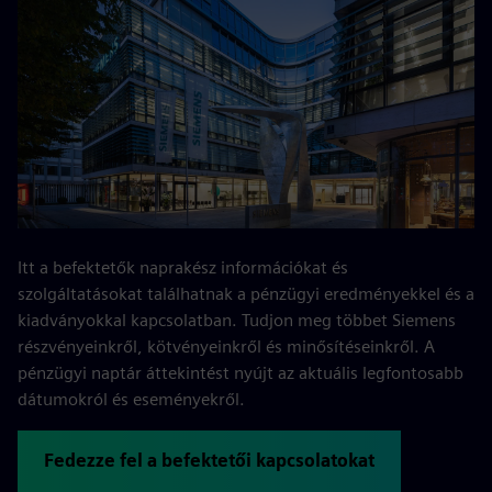
Itt a befektetők naprakész információkat és
szolgáltatásokat találhatnak a pénzügyi eredményekkel és a
kiadványokkal kapcsolatban. Tudjon meg többet Siemens
részvényeinkről, kötvényeinkről és minősítéseinkről. A
pénzügyi naptár áttekintést nyújt az aktuális legfontosabb
dátumokról és eseményekről.
Fedezze fel a befektetői kapcsolatokat