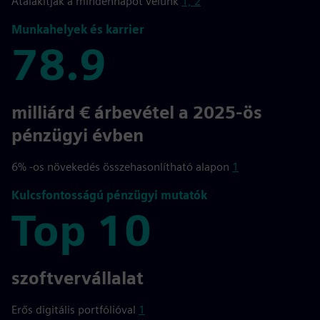
Átalakítják a mindennapot velünk
1, 2
Munkahelyek és karrier
78.9
78.9
milliárd € árbevétel a 2025-ös
pénzügyi évben
6% -os növekedés összehasonlítható alapon
1
Kulcsfontosságú pénzügyi mutatók
Top 10
Top 10
szoftvervállalat
Erős digitális portfólióval
1