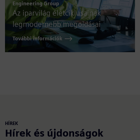
Engineering Group
Az iparvilág életciklusainak
legmodernebb megoldásai
További információk
HÍREK
Hírek és újdonságok