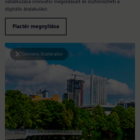
vállalkozása innovatív megoldásait és ösztönözheti a
digitális átalakulást.
Piactér megnyitása
Siemens Xcelerator