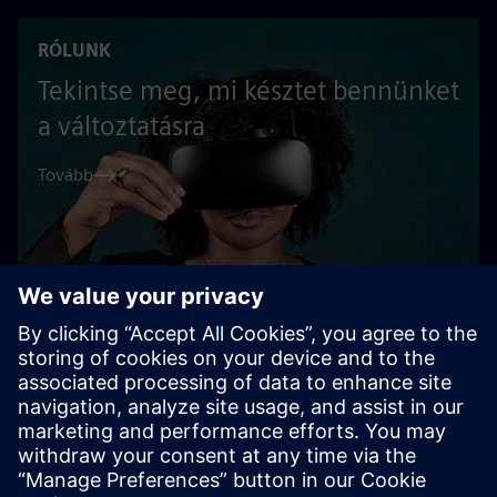
RÓLUNK
Tekintse meg, mi késztet bennünket
a változtatásra
Tovább