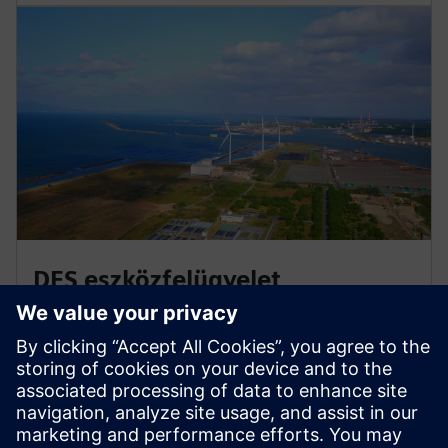
DES eszközfelügyelet
Támaszkodjon a Siemens szakértőire a DES eszközök
figyelemmel kísérésében, mivel csapatunk a
digitalizáció erejét felhasználja a teljesítményadatok
távoli elemzésére és értelmezésére, miközben kritikus
karbantartási javítási javaslatokat nyújt.