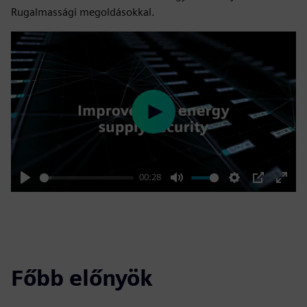
Rugalmassági megoldásokkal.
Play
00:28
Play
Mute
Settings
PIP
Enter
fulls
Főbb előnyök