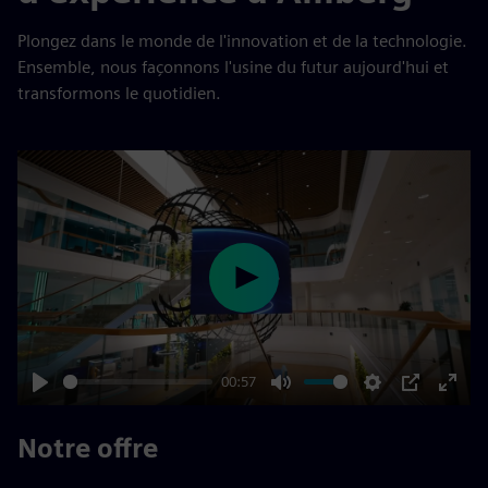
Plongez dans le monde de l'innovation et de la technologie.
Ensemble, nous façonnons l'usine du futur aujourd'hui et
transformons le quotidien.
Play
00:57
Play
Mute
Settings
PIP
Enter
fulls
Notre offre