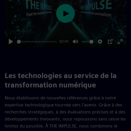
Play
02:41
Play
Mute
Settings
PIP
Enter
fulls
Les technologies au service de la
transformation numérique
Nous établissons de nouvelles références grâce à notre
expertise technologique tournée vers l'avenir. Grâce à des
recherches stratégiques, à des évaluations précises et à des
développements innovants, nous repoussons sans cesse les
limites du possible. À THE IMPULSE, nous combinons le