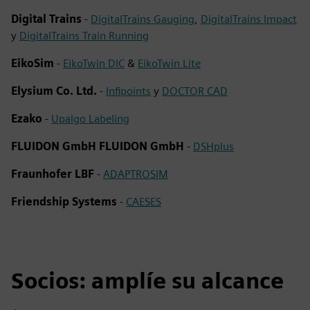
Digital Trains
-
DigitalTrains Gauging
,
DigitalTrains Impact
y
DigitalTrains Train Running
EikoSim
-
EikoTwin DIC
&
EikoTwin Lite
Elysium Co. Ltd.
-
Infipoints
y
DOCTOR CAD
Ezako
-
Upalgo Labeling
FLUIDON GmbH FLUIDON GmbH
-
DSHplus
Fraunhofer LBF
-
ADAPTROSIM
Friendship Systems
-
CAESES
Socios: amplíe su alcance