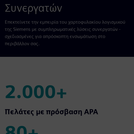
Συνεργατών
Επεκτείνετε την εμπειρία του χαρτοφυλακίου λογισμικού
της Siemens με συμπληρωματικές λύσεις συνεργατών -
σχεδιασμένες για απρόσκοπτη ενσωμάτωση στο
περιβάλλον σας.
2.000+
2.000+
Πελάτες με πρόσβαση APA
80+