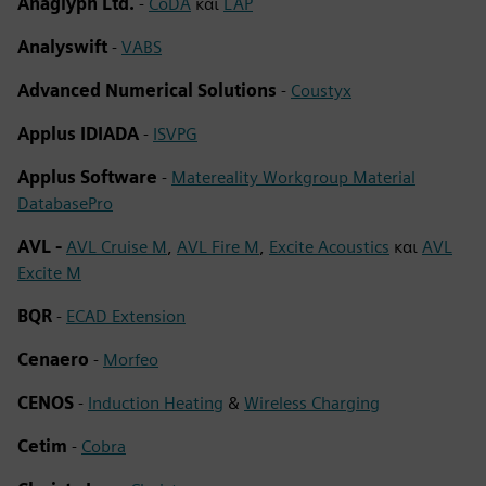
Anaglyph Ltd.
-
CoDA
και
LAP
Analyswift
-
VABS
Advanced Numerical Solutions
-
Coustyx
Applus IDIADA
-
ISVPG
Applus Software
-
Matereality Workgroup Material
DatabasePro
AVL -
AVL Cruise M
,
AVL Fire M
,
Excite Acoustics
και
AVL
Excite M
BQR
-
ECAD Extension
Cenaero
-
Morfeo
CENOS
-
Induction Heating
&
Wireless Charging
Cetim
-
Cobra