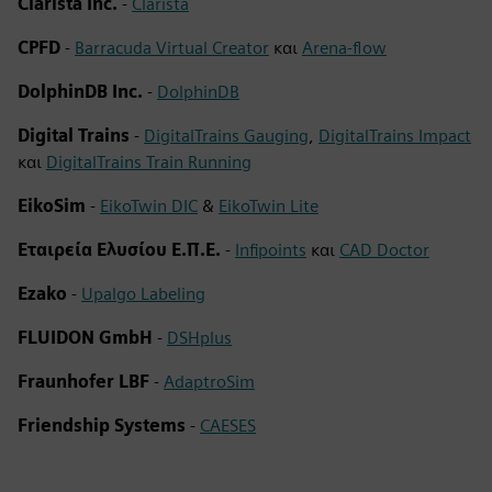
Clarista Inc.
-
Clarista
CPFD
-
Barracuda Virtual Creator
και
Arena-flow
DolphinDB Inc.
-
DolphinDB
Digital Trains
-
DigitalTrains Gauging
,
DigitalTrains Impact
και
DigitalTrains Train Running
EikoSim
-
EikoTwin DIC
&
EikoTwin Lite
Εταιρεία Ελυσίου Ε.Π.Ε.
-
Infipoints
και
CAD Doctor
Ezako
-
Upalgo Labeling
FLUIDON GmbH
-
DSHplus
Fraunhofer LBF
-
AdaptroSim
Friendship Systems
-
CAESES