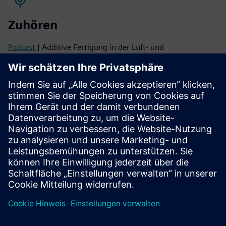
Zuhören
Podcast
| Additive Fertigung in der Luft- und
Raumfahrtindustrie
Lesen
Blog
| Leichtbau durch technische Verbundwerkstoffe,
Herstellung und Leistung
Weißbuch
| Marktlage bei Verbundwerkstoffen
Fallstudie
| Ford Motor Company