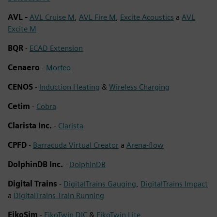
AVL -
AVL Cruise M
,
AVL Fire M
,
Excite Acoustics
a
AVL
Excite M
BQR
-
ECAD Extension
Cenaero
-
Morfeo
CENOS
-
Induction Heating
&
Wireless Charging
Cetim
-
Cobra
Clarista Inc.
-
Clarista
CPFD
-
Barracuda Virtual Creator
a
Arena-flow
DolphinDB Inc.
-
DolphinDB
Digital Trains
-
DigitalTrains Gauging
,
DigitalTrains Impact
a
DigitalTrains Train Running
EikoSim
-
EikoTwin DIC
&
EikoTwin Lite