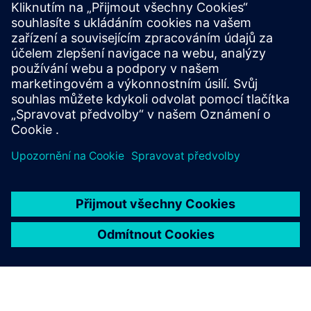
Seznámení s partnerským blogem
Najděte nejnovější aktualizace pro a o partnerech Siemens.
Další informace
Najít partnera
Prozkoumejte náš Vyhledávač partnerů a zjistěte, kdo je již
součástí ekosystému.
Hledat
Kontaktujte nás
Máte dotazy k programu? Jsme tu, abychom vám pomohli.