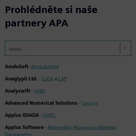
Prohlédněte si naše
partnery APA
Select...
AmdoSoft
-
AmdoSoft/b4
Anaglyph Ltd.
-
CoDA
a
LAP
Analyswift
-
VABS
Advanced Numerical Solutions
-
Coustyx
Applus IDIADA
-
ISVPG
Applus Software
-
Matereality Workgroup Material
DatabasePro