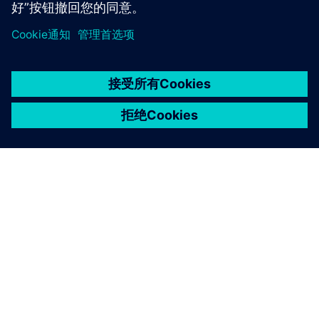
阅读
电子书
| 生产线自动化工程为汽车带来未来
案例研究
| 利用创新的输送机技术解决方案生产保时捷
Taycan eCar
京ICP备06054295号
京公网安备 11010502040638号