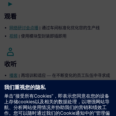
观看
网络研讨会点播
| 通过车间标准化优化您的生产线
视频
| 使用模块型封装即插即用
收听
播客
| 再培训和适应 — 在不断变化的员工队伍中寻求成
功
播客
| 了解 IT/OT 融合 — 好处、挑战和现实见解
播客
| Sustainability 能源和资源效率