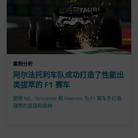
案例分析
阿尔法托利车队成功打造了性能出
类拔萃的 F1 赛车
使用 NX、Simcenter 和 Fibersim 为 F1 赛车手打造
理想的底盘和座椅