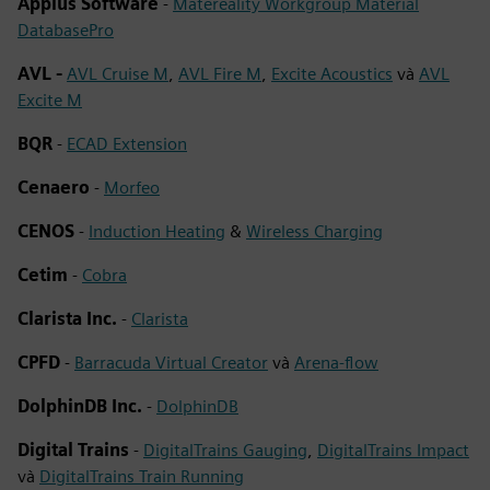
Applus Software
-
Matereality Workgroup Material
DatabasePro
AVL -
AVL Cruise M
,
AVL Fire M
,
Excite Acoustics
và
AVL
Excite M
BQR
-
ECAD Extension
Cenaero
-
Morfeo
CENOS
-
Induction Heating
&
Wireless Charging
Cetim
-
Cobra
Clarista Inc.
-
Clarista
CPFD
-
Barracuda Virtual Creator
và
Arena-flow
DolphinDB Inc.
-
DolphinDB
Digital Trains
-
DigitalTrains Gauging
,
DigitalTrains Impact
và
DigitalTrains Train Running