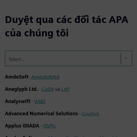
Duyệt qua các đối tác APA
của chúng tôi
Select...
AmdoSoft
-
AmdoSoft/b4
Anaglyph Ltd.
-
CoDA
và
LAP
Analyswift
-
VABS
Advanced Numerical Solutions
-
Coustyx
Applus IDIADA
-
ISVPG