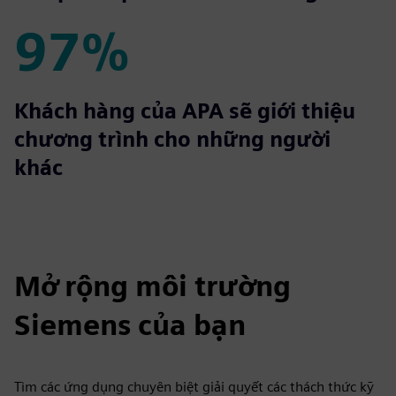
97%
97%
Khách hàng của APA sẽ giới thiệu
chương trình cho những người
khác
Mở rộng môi trường
Siemens của bạn
Tìm các ứng dụng chuyên biệt giải quyết các thách thức kỹ