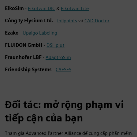
EikoSim
-
EikoTwin DIC
&
EikoTwin Lite
Công ty Elysium Ltd.
-
Infipoints
và
CAD Doctor
Ezako
-
Upalgo Labeling
FLUIDON GmbH
-
DSHplus
Fraunhofer LBF
-
AdaptroSim
Friendship Systems
-
CAESES
Đối tác: mở rộng phạm vi
tiếp cận của bạn
Tham gia Advanced Partner Alliance để cung cấp phần mềm