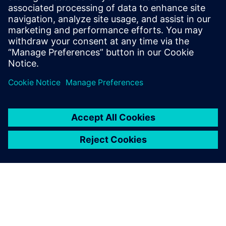
Siemens та DOMO Chemicals
об'єднують зусилля для
забезпечення стійкості в
електротехнічній промисловості
Компанія DOMO Chemicals успішно розробила та
підтвердила новий високопродуктивний матеріал
TECHNYL® 4EARTH® поліамід 6 (PA6), який буде
використовуватися для застосувань Siemens, який
включає перероблений вміст та передові вогнезахисні
технології.
Читати далі
Gridscale X від Siemens
переосмислює системні операції
та агентне планування передачі