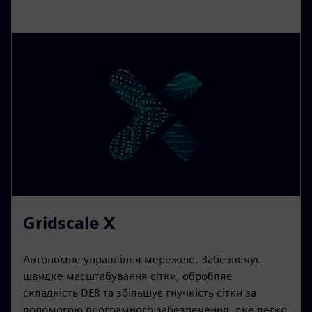
Gridscale X
Автономне управління мережею. Забезпечує
швидке масштабування сітки, обробляє
складність DER та збільшує гнучкість сітки за
допомогою програмного забезпечення, яке легко