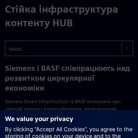
Стійка інфраструктура
контенту HUB
Select...
Siemens і BASF співпрацюють над
розвитком циркулярної
економіки
Siemens Smart Infrastructure та BASF оголосили про
перший продукт електробезпеки, який включає
компоненти, виготовлені з пластику, збалансовану
біомасою.
Читати далі