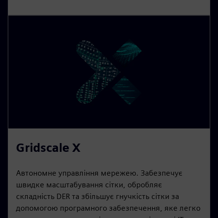
Gridscale X
Автономне управління мережею. Забезпечує
швидке масштабування сітки, обробляє
складність DER та збільшує гнучкість сітки за
допомогою програмного забезпечення, яке легко