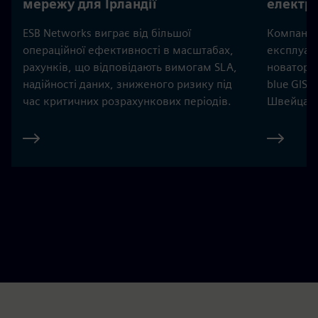
мережу для Ірландії
електро
ESB Networks виграє від більшої
Компанія 
операційної ефективності в масштабах,
експлуата
рахунків, що відповідають вимогам SLA,
новаторс
надійності даних, зниженого ризику під
blue GIS,
час критичних розрахункових періодів.
Швейцарія