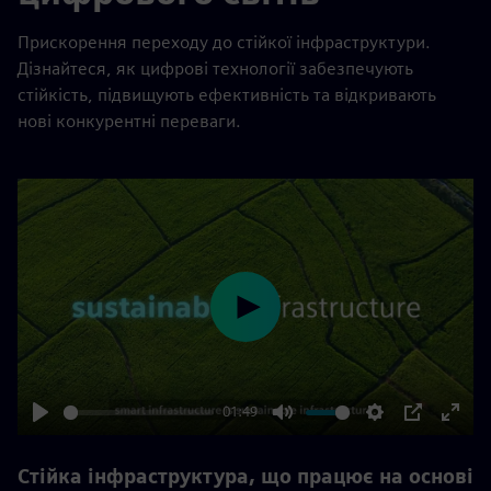
Прискорення переходу до стійкої інфраструктури.
Дізнайтеся, як цифрові технології забезпечують
стійкість, підвищують ефективність та відкривають
нові конкурентні переваги.
Play
01:49
Play
Mute
Settings
PIP
Enter
fulls
Стійка інфраструктура, що працює на основі