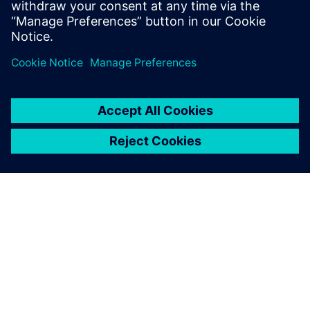
МЕРЕЖЕВЕ ПРОГРАМНЕ ЗАБЕЗПЕЧЕННЯ
PSS ODMS - Моделювання та
аналіз мережі передачі
Подолите розрив між кількома доменами
комунальних послуг, включаючи операції та
планування. Завдяки поєднанню реального та
віртуального світів, отримайте єдине джерело
істини для управління та обміну мережевими
моделями.