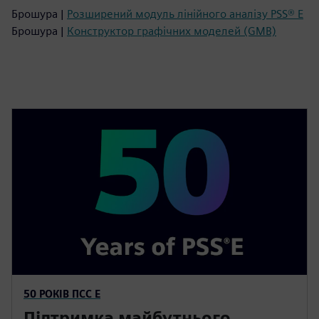
Брошура |
Розширений модуль лінійного аналізу PSS® E
Брошура |
Конструктор графічних моделей (GMB)
50 РОКІВ ПСС Е
Підтримка майбутнього