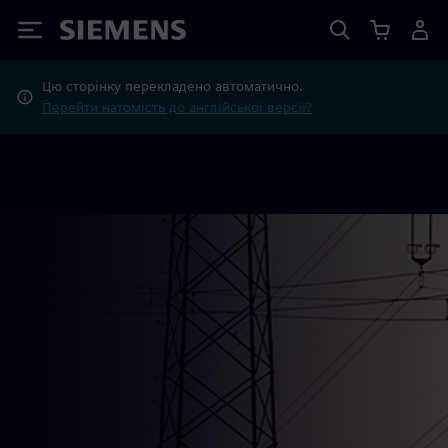
Siemens
Цю сторінку перекладено автоматично.
Перейти натомість до англійської версії?