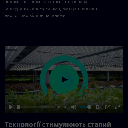
допомагає своїм клієнтам – стати більш
конкурентоспроможними, життєстійкими та
екологічно відповідальними.
Play
01:46
Play
Mute
Settings
PIP
Enter
fulls
Технології стимулюють сталий