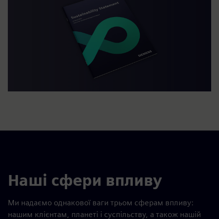
Наші сфери впливу
Ми надаємо однакової ваги трьом сферам впливу:
нашим клієнтам, планеті і суспільству, а також нашій