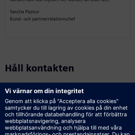
Sascha Pazour
Kund- och partnerrelationschef
Håll kontakten
Upptäck partnerbloggen
Hitta de senaste uppdateringarna för och om Siemens
partners.