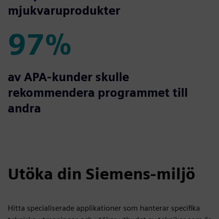
mjukvaruprodukter
97%
97%
av APA-kunder skulle
rekommendera programmet till
andra
Utöka din Siemens-miljö
Hitta specialiserade applikationer som hanterar specifika