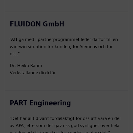
FLUIDON GmbH
”Att gå med i partnerprogrammet leder därför till en
win-win situation för kunden, för Siemens och för
oss.”
Dr. Heiko Baum
Verkställande direktör
PART Engineering
”Det har alltid varit fördelaktigt för oss att vara en del
av APA, eftersom det gav oss god synlighet över hela
världen och fick mycket fler kunder än utan det.”