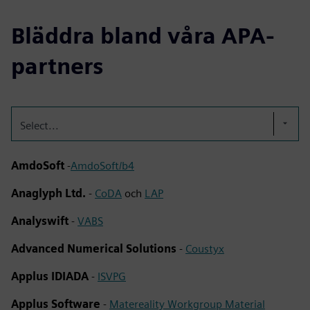
Bläddra bland våra APA-
partners
Select...
AmdoSoft
-
AmdoSoft/b4
Anaglyph Ltd.
-
CoDA
och
LAP
Analyswift
-
VABS
Advanced Numerical Solutions
-
Coustyx
Applus IDIADA
-
ISVPG
Applus Software
-
Matereality Workgroup Material