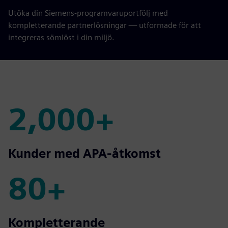
Utöka din Siemens-programvaruportfölj med
kompletterande partnerlösningar — utformade för att
integreras sömlöst i din miljö.
2,000+
2,000+
Kunder med APA-åtkomst
80+
80+
Kompletterande