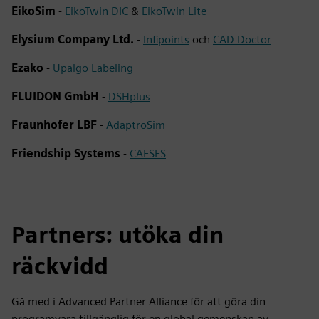
EikoSim
-
EikoTwin DIC
&
EikoTwin Lite
Elysium Company Ltd.
-
Infipoints
och
CAD Doctor
Ezako
-
Upalgo Labeling
FLUIDON GmbH
-
DSHplus
Fraunhofer LBF
-
AdaptroSim
Friendship Systems
-
CAESES
Partners: utöka din
räckvidd
Gå med i Advanced Partner Alliance för att göra din
programvara tillgänglig för en global gemenskap av