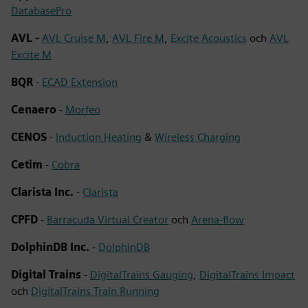
DatabasePro
AVL -
AVL Cruise M
,
AVL Fire M
,
Excite Acoustics
och
AVL
Excite M
BQR
-
ECAD Extension
Cenaero
-
Morfeo
CENOS
-
Induction Heating
&
Wireless Charging
Cetim
-
Cobra
Clarista Inc.
-
Clarista
CPFD
-
Barracuda Virtual Creator
och
Arena-flow
DolphinDB Inc.
-
DolphinDB
Digital Trains
-
DigitalTrains Gauging
,
DigitalTrains Impact
och
DigitalTrains Train Running