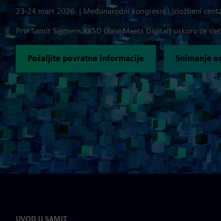
23-24 mart 2026. | Međunarodni kongresni i izložbeni centa
Prvi Samit Siemens RKSD (Real Meets Digital) uskoro će slet
Pošaljite povratne informacije
Snimanje on
UVOD U SAMIT