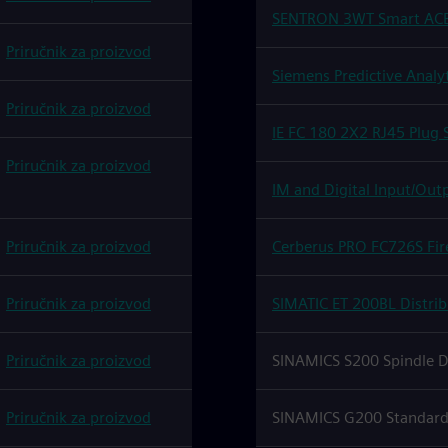
SENTRON 3WT Smart AC
Priručnik za proizvod
Siemens Predictive Analy
Priručnik za proizvod
IE FC 180 2X2 RJ45 Plug
Priručnik za proizvod
IM and Digital Input/Ou
Priručnik za proizvod
Cerberus PRO FC726S Fir
Priručnik za proizvod
SIMATIC ET 200BL Distrib
Priručnik za proizvod
SINAMICS S200 Spindle D
Priručnik za proizvod
SINAMICS G200 Standard 