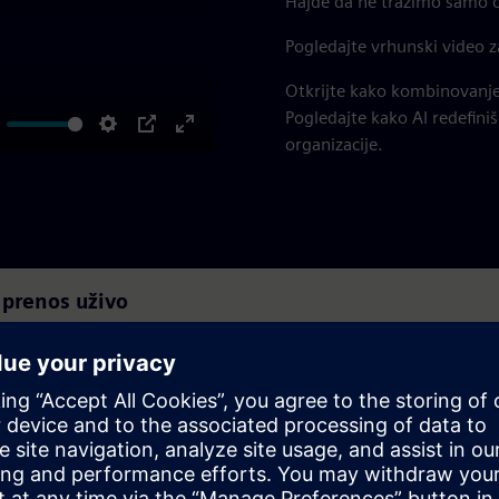
Hajde da ne tražimo samo 
Pogledajte vrhunski video z
Otkrijte kako kombinovanje 
Pogledajte kako AI redefini
organizacije.
ute
Settings
PIP
Enter
fullscreen
 prenos uživo
otključali ekskluzivne pakete informacija! Reprizu možete gledati u bilo
u na samitu