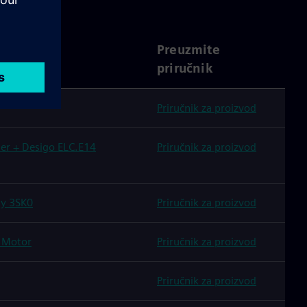
Preuzmite
priručnik
Priručnik za proizvod
ler + Desigo ELC.E14
Priručnik za proizvod
ay 3SK0
Priručnik za proizvod
 Motor
Priručnik za proizvod
Priručnik za proizvod