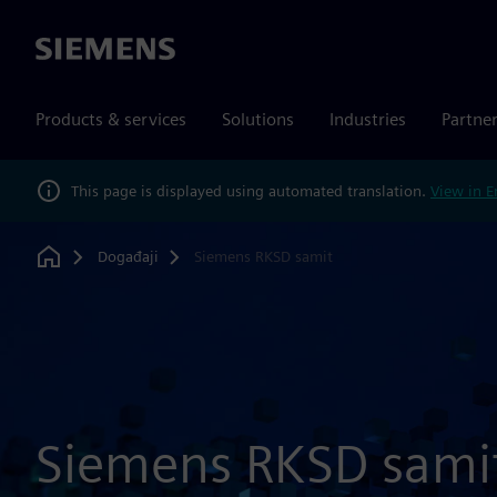
Siemens
Products & services
Solutions
Industries
Partne
This page is displayed using automated translation.
View in E
Događaji
Siemens RKSD samit
Home
Siemens RKSD sami