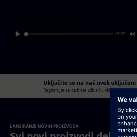
03:07
Play
M
Uključite se na naš uvek uključeni
Registrujte se da biste uživali u više nagrada i 
LANSIRANJE NOVIH PROIZVODA
Svi novi proizvodi debituj