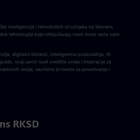
ačke inteligencije i tehnoloških stručnjaka na Siemens
dne tehnologije koje otključavaju nove nivoe rasta vaše
ncija, digitalni blizanci, inteligentna proizvodnja, AI
ade, ovaj samit nudi središte uvida i inspiracije za
aktivnih sesija, savršeno je mesto za povezivanje i
ens RKSD