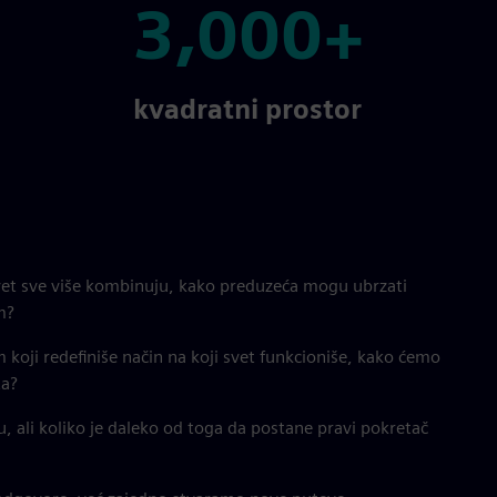
3,000+
3,000+
kvadratni prostor
 svet sve više kombinuju, kako preduzeća mogu ubrzati
m?
 koji redefiniše način na koji svet funkcioniše, kako ćemo
ta?
u, ali koliko je daleko od toga da postane pravi pokretač