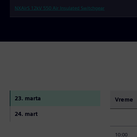
NXAirS 12kV 550 Air Insulated Switchgear
23. marta
Vreme
24. mart
10:00