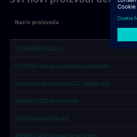
Naziv proizvoda
S7-200 SMART G2 PLC
PCS 7 IADC rešenje za pametnu virtuelizaciju
Inteligentna dijagnostika PCS 7 - SieDiag 2.0
SINAMICS G200 Basic Inverter
Turing Cooling AI Box 2.0
SINAMICS S200 Compact Servo System