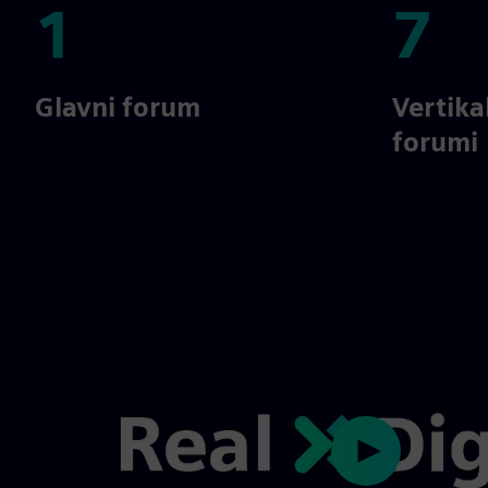
1
7
1
7
Glavni forum
Vertika
forumi
Play