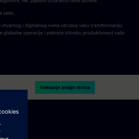
odgovore, već zajedno stvaramo nove puteve.
a sada.
stvarnog i digitalnog sveta ubrzava vašu transformaciju.
še globalne operacije i pokreće istinsku produktivnost vaše
Snimanje onlajn strima
 kom trenutku.