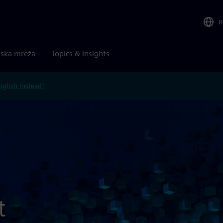
R
rska mreža
Topics & insights
nglish instead?
t