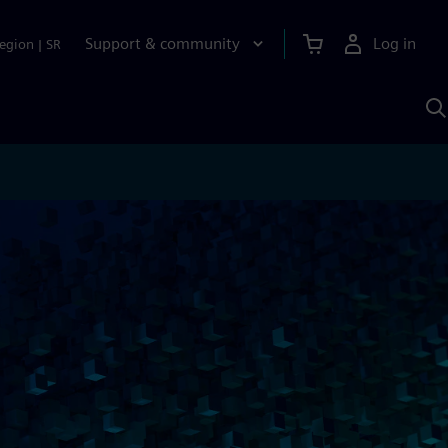
Support & community
Log in
egion
|
SR
S
w
A