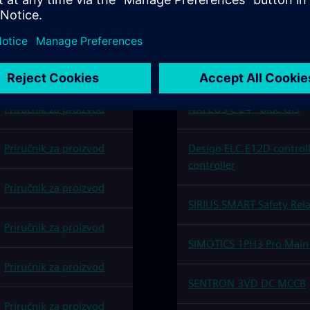
Preuzmite
Naziv proizvoda
priručnik
Priručnik za proizvod
NXPLUS C 24 - blue GIS
Priručnik za proizvod
Desigo ELC.E12D control
controller
Priručnik za proizvod
SIRIUS SMART Safety Rel
Priručnik za proizvod
SIMOTICS 1PH3 Pro Main
Priručnik za proizvod
SENTRON 3VD DC MCCB
Priručnik za proizvod