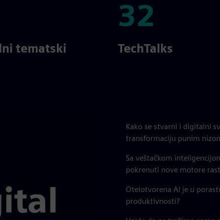
32
32
lni tematski
TechTalks
Kako se stvarni i digitalni
transformaciju punim nizo
Sa veštačkom inteligencijom
pokrenuti nove motore ras
Otelotvorena AI je u porast
produktivnosti?