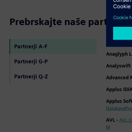
Prebrskajte naše partnerj
AmdoSoft
-
Partnerji A-F
Anaglyph L
Partnerji G-P
Analyswift
Partnerji Q-Z
Advanced N
Applus ID
Applus So
DatabasePro
AVL -
AVL C
M