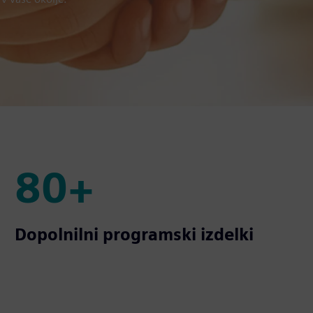
80+
80+
Dopolnilni programski izdelki