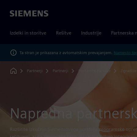
Siemens
Izdelki in storitve
Rešitve
Industrije
Partnerska 
Ta stran je prikazana z avtomatskim prevajanjem.
Namesto tega
Partnerji
Partnerji
Postanite partner
Zgradite
Home
Napredna partnersk
Razširite izkušnjo Siemensovega portfelja programske opre
rešitvami, ki so zasnovane tako, da se brezhibno integrirajo