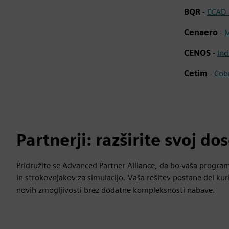
BQR
-
ECAD 
Cenaero
-
M
CENOS
-
Ind
Cetim
-
Cob
Partnerji: razširite svoj do
Pridružite se Advanced Partner Alliance, da bo vaša program
in strokovnjakov za simulacijo. Vaša rešitev postane del ku
novih zmogljivosti brez dodatne kompleksnosti nabave.