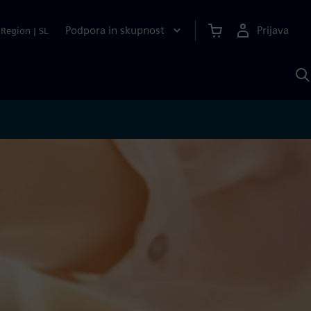
Podpora in skupnost
Prijava
Region
|
SL
I
s
S
A