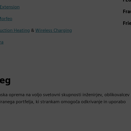
Extension
Fra
orfeo
Fri
uction Heating
&
Wireless Charging
ra
seg
ska oprema na voljo svetovni skupnosti inženirjev, oblikovalcev
riranega portfelja, ki strankam omogoča odkrivanje in uporabo