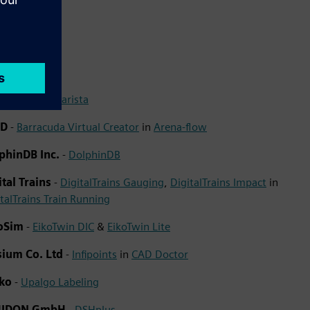
rista Inc.
-
Clarista
FD
-
Barracuda Virtual Creator
in
Arena-flow
phinDB Inc.
-
DolphinDB
ital Trains
-
DigitalTrains Gauging
,
DigitalTrains Impact
in
talTrains Train Running
koSim
-
EikoTwin DIC
&
EikoTwin Lite
sium Co. Ltd
-
Infipoints
in
CAD Doctor
ako
-
Upalgo Labeling
UIDON GmbH
-
DSHplus