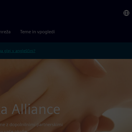
mreža
Teme in vpogledi
 glej v angleščini?
a Alliance
me z dopolnilnimi partnerskimi
 v vaše okolje.