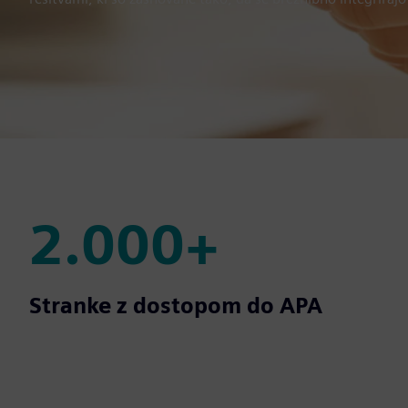
2.000+
2.000+
Stranke z dostopom do APA