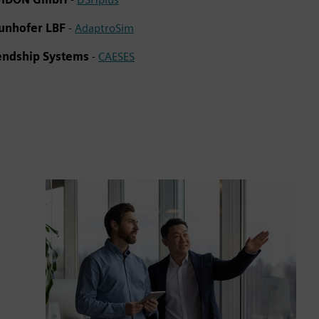
unhofer LBF
-
AdaptroSim
endship Systems
-
CAESES