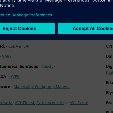
e APA
AmdoSoft/b4
Cla
td.
-
CoDA
in
LAP
CP
-
VABS
Dol
umerical Solutions
-
Coustyx
Dig
Digi
IADA
-
ISVPG
Ei
ftware
-
Matereality Workgroup Material
Ely
ruise M
,
AVL Fire M
,
Excite Acoustics
in
AVL Excite
Ez
FL