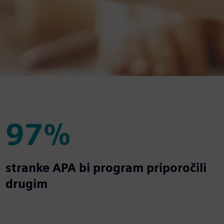
97%
97%
stranke APA bi program priporočili
drugim