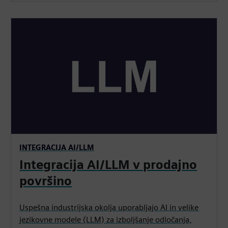
INTEGRACIJA AI/LLM
Integracija AI/LLM v prodajno
površino
Uspešna industrijska okolja uporabljajo AI in velike
jezikovne modele (LLM) za izboljšanje odločanja,