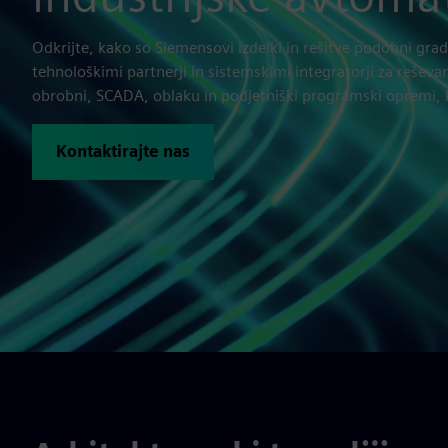
Odkrijte, kako so Siemensovi izdelki in rešitve podobni grad
tehnološkimi partnerji in sistemskimi integratorji za reševa
obrobni, SCADA, oblaku in podjetniški programski opremi, ka
Kontaktirajte nas