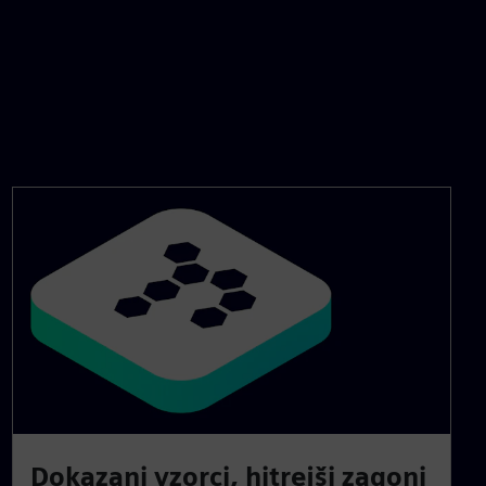
Dokazani vzorci, hitrejši zagoni