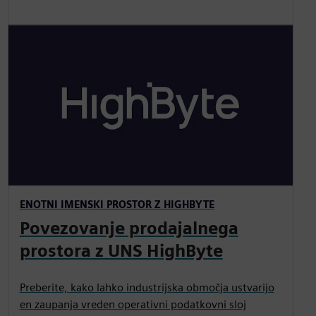
ENOTNI IMENSKI PROSTOR Z HIGHBYTE
Povezovanje prodajalnega
prostora z UNS HighByte
Preberite, kako lahko industrijska območja ustvarijo
en zaupanja vreden operativni podatkovni sloj