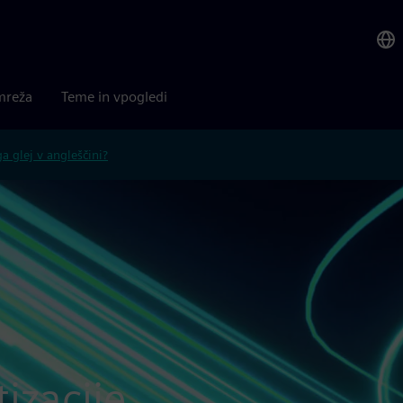
mreža
Teme in vpogledi
 glej v angleščini?
izacije