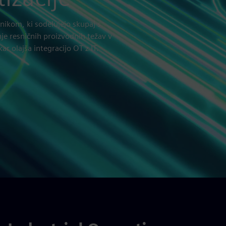
nikom, ki sodelujejo skupaj s
nje resničnih proizvodnih težav v
r olajša integracijo OT z IT.