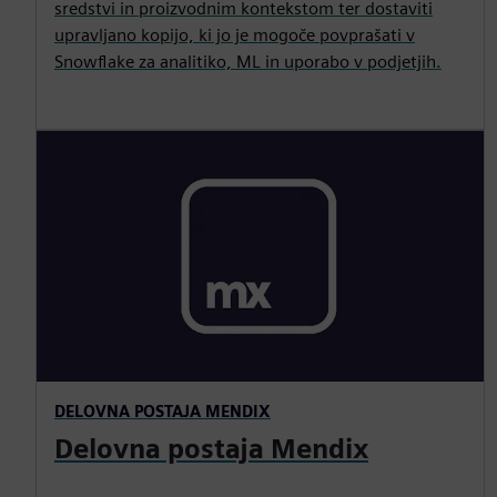
sredstvi in proizvodnim kontekstom ter dostaviti
upravljano kopijo, ki jo je mogoče povprašati v
Snowflake za analitiko, ML in uporabo v podjetjih.
DELOVNA POSTAJA MENDIX
Delovna postaja Mendix