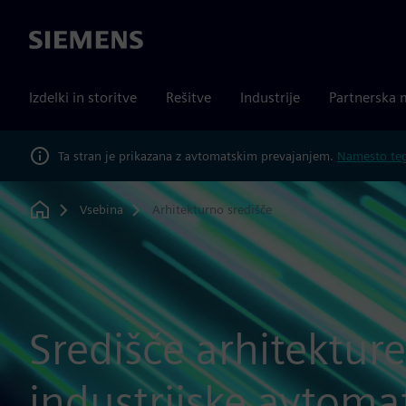
Siemens
Izdelki in storitve
Rešitve
Industrije
Partnerska 
Ta stran je prikazana z avtomatskim prevajanjem.
Namesto tega
Vsebina
Arhitekturno središče
Home
Središče arhitekture
industrijske avtomat