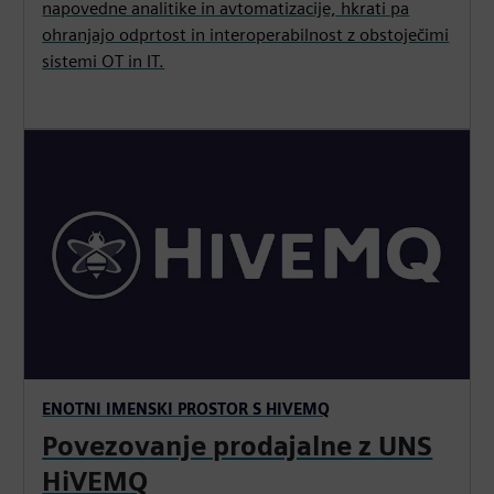
napovedne analitike in avtomatizacije, hkrati pa
ohranjajo odprtost in interoperabilnost z obstoječimi
sistemi OT in IT.
ENOTNI IMENSKI PROSTOR S HIVEMQ
Povezovanje prodajalne z UNS
HiVEMQ