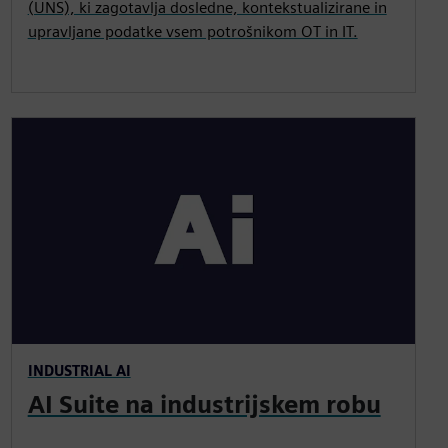
(UNS), ki zagotavlja dosledne, kontekstualizirane in
upravljane podatke vsem potrošnikom OT in IT.
INDUSTRIAL AI
AI Suite na industrijskem robu