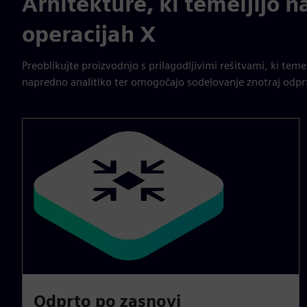
Arhitekture, ki temeljijo n
operacijah X
Preoblikujte proizvodnjo s prilagodljivimi rešitvami, ki temel
napredno analitiko ter omogočajo sodelovanje znotraj odpr
Odprto po zasnovi