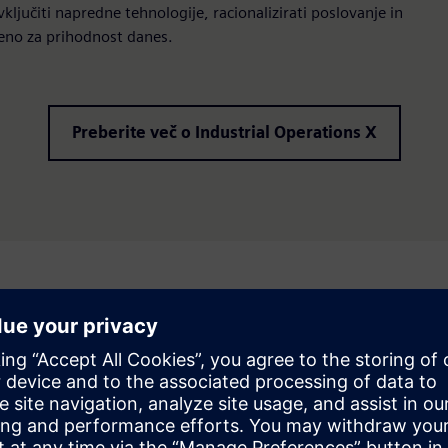
ključiti napredne tehnologije, racionalizirati poslovanje in
jeno za prihodnost danes.
Preberite več o Industrial Operations X
re