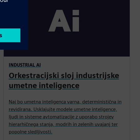
INDUSTRIAL AI
Orkestracijski sloj industrijske
umetne inteligence
Naj bo umetna inteligenca varna, deterministična in
revidirana. Usklajujte modele umetne inteligence,
ljudi in sisteme avtomatizacije z uporabo strojev
hierarhičnega stanja, modrih in zelenih uvajanj ter
popolne sledljivosti.