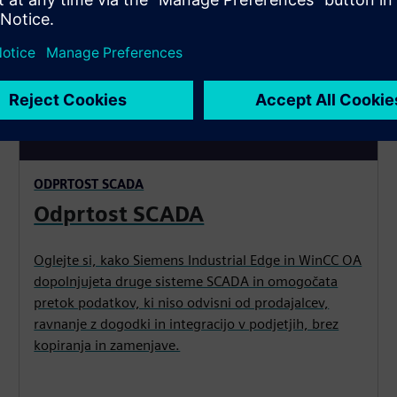
ODPRTOST SCADA
Odprtost SCADA
Oglejte si, kako Siemens Industrial Edge in WinCC OA
dopolnjujeta druge sisteme SCADA in omogočata
pretok podatkov, ki niso odvisni od prodajalcev,
ravnanje z dogodki in integracijo v podjetjih, brez
kopiranja in zamenjave.