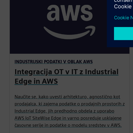
INDUSTRIJSKI PODATKI V OBLAK AWS
Integracija OT v IT z Industrial
Edge in AWS
Naučite se, kako uvesti arhitekturo, agnostično kot
prodajalca, ki zajema podatke o prodajnih prostorih z
Industrial Edge, jih predhodno obdela z uporabo
AWS IoT SiteWise Edge in varno posreduje usklajene
časovne serije in podatke o modelu sredstev v AWS.