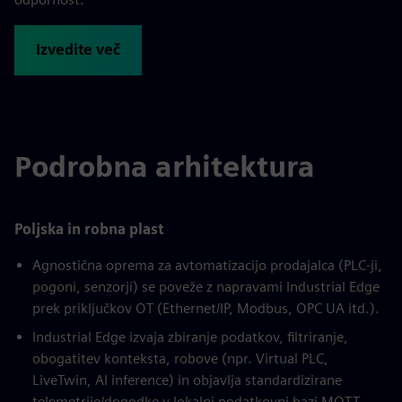
Izvedite več
Podrobna arhitektura
Poljska in robna plast
Agnostična oprema za avtomatizacijo prodajalca (PLC-ji,
pogoni, senzorji) se poveže z napravami Industrial Edge
prek priključkov OT (Ethernet/IP, Modbus, OPC UA itd.).
Industrial Edge izvaja zbiranje podatkov, filtriranje,
obogatitev konteksta, robove (npr. Virtual PLC,
LiveTwin, AI inference) in objavlja standardizirane
telemetrije/dogodke v lokalni podatkovni bazi MQTT.