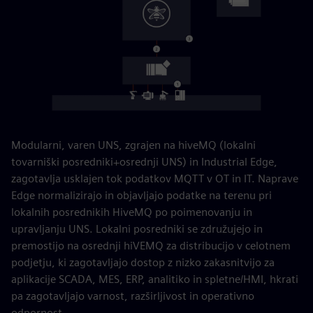
Modularni, varen UNS, zgrajen na hiveMQ (lokalni
tovarniški posredniki+osrednji UNS) in Industrial Edge,
zagotavlja usklajen tok podatkov MQTT v OT in IT. Naprave
Edge normalizirajo in objavljajo podatke na terenu pri
lokalnih posrednikih HiveMQ po poimenovanju in
upravljanju UNS. Lokalni posredniki se združujejo in
premostijo na osrednji hiVEMQ za distribucijo v celotnem
podjetju, ki zagotavljajo dostop z nizko zakasnitvijo za
aplikacije SCADA, MES, ERP, analitiko in spletne/HMI, hkrati
pa zagotavljajo varnost, razširljivost in operativno
odpornost.