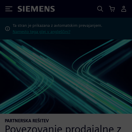
Siemens
Ta stran je prikazana z avtomatskim prevajanjem.
Namesto tega glej v angleščini?
PARTNERSKA REŠITEV
Povezovanje prodajalne z