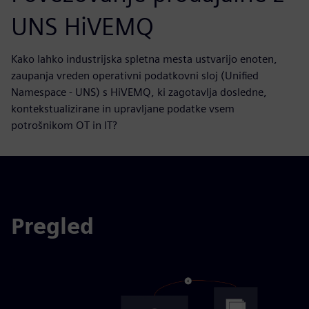
UNS HiVEMQ
Kako lahko industrijska spletna mesta ustvarijo enoten,
zaupanja vreden operativni podatkovni sloj (Unified
Namespace - UNS) s HiVEMQ, ki zagotavlja dosledne,
kontekstualizirane in upravljane podatke vsem
potrošnikom OT in IT?
Pregled