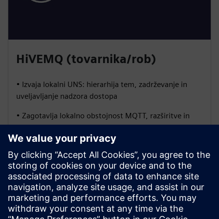
HiVEMQ (tovarnika/rob)
• Izvaja lokalni UNS: hierarhija tem, zadrževanje in
uveljavljanje nadzora dostopa
• Zagotavlja lokalno obstojnost MQTT, razširitve in
optimizirane lokalne naročnine za HMI/SCADA
• Omogoča varno premostitev na osrednji HIVEMQ