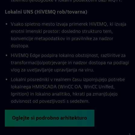
Lokalni UNS (HiVEMQ rob/tovarna)
Vsako spletno mesto izvaja primerek HiVEMQ, ki izvaja
enotni imenski prostor: dosledno strukturo tem,
konvencije metapodatkov in pravilnike za nadzor
dostopa.
HiVEMQ Edge podpira lokalno obstojnost, razširitve za
transformacijo/potrjevanje in nadzor dostopa na podlagi
vlog za uveljavljanje upravljanja na viru.
Lokalni posredniki v realnem času izpolnjujejo potrebe
lokalnega HMI/SCADA (WinCC OA, WinCC Unified,
Ignition) in lokalno analitiko, hkrati pa zmanjšujejo
odvisnost od povezljivosti s sedežem.
Oglejte si podrobno arhitekturo