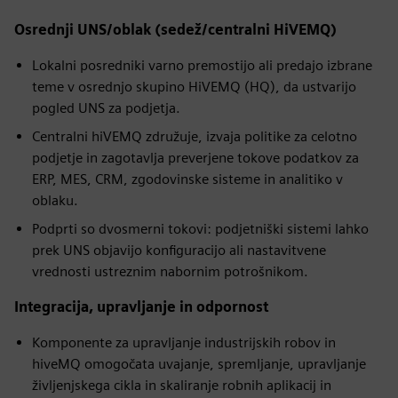
Osrednji UNS/oblak (sedež/centralni HiVEMQ)
Lokalni posredniki varno premostijo ali predajo izbrane
teme v osrednjo skupino HiVEMQ (HQ), da ustvarijo
pogled UNS za podjetja.
Centralni hiVEMQ združuje, izvaja politike za celotno
podjetje in zagotavlja preverjene tokove podatkov za
ERP, MES, CRM, zgodovinske sisteme in analitiko v
oblaku.
Podprti so dvosmerni tokovi: podjetniški sistemi lahko
prek UNS objavijo konfiguracijo ali nastavitvene
vrednosti ustreznim nabornim potrošnikom.
Integracija, upravljanje in odpornost
Komponente za upravljanje industrijskih robov in
hiveMQ omogočata uvajanje, spremljanje, upravljanje
življenjskega cikla in skaliranje robnih aplikacij in