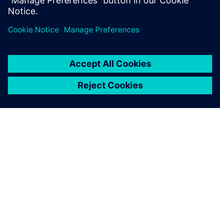
HIVEMQ (sedež/osrednji)
• Združitvena točka Enterprise UNS s združevanjem v
skupine, uveljavljanjem politik in integracijo podjetij
• Zagotavlja kurirane tokove podatkov za ERP, MES,
CRM, analitiko v oblaku in nadzorne plošče za podjetja
• Podpira sinhronizacijo na več mestih