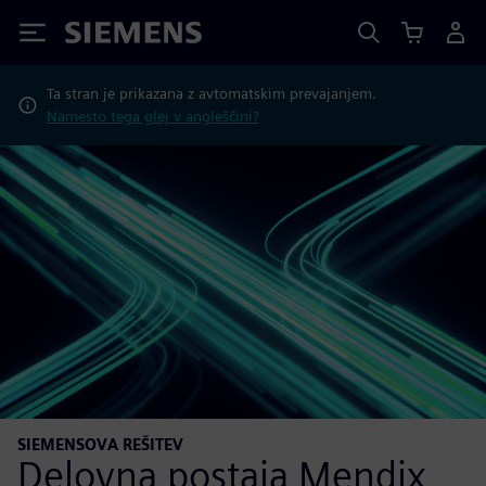
Siemens
Ta stran je prikazana z avtomatskim prevajanjem.
Namesto tega glej v angleščini?
SIEMENSOVA REŠITEV
Delovna postaja Mendix