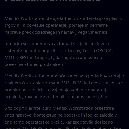
Mendix Workstation deluje kot enotna interakcijska plast v
trgovini in povezuje operaterje, postaje in periferne
naprave prek doslednega in nastavljivega vmesnika
Integrira se z opremo za avtomatizacijo in poslovnimi
sistemi z uporabo odprtih standardov, kot so OPC UA,
MQTT, REST in GraphQL, da zagotovi agnostično
povezljivost med prodajalcem
Mendix Workstation omogoča izmenjavo podatkov skoraj v
realnem času s platformami MES, PLM, kakovosti in IIoT ter
podpira poteke dela, ki zajemajo vodenje operaterja,
preglede, ravnanje z materiali in odpravljanje težav
S to odprto arhitekturo Mendix Workstation orkestrira
vnos naprave, kontekstualne podatke in logiko zaledja v
eno samo operatersko okolje, kar zagotavlja dosledno
uporabniško izkušnjo in zanesljivo izvajanje med postajami,