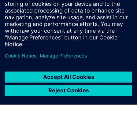
itd.)
• Nadzor in upravljanje objavljanja in porabe podatkov
za brezhibno interoperabilnost