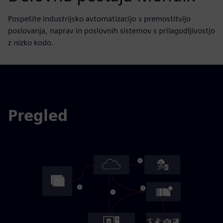
Pospešite industrijsko avtomatizacijo s premostitvijo
poslovanja, naprav in poslovnih sistemov s prilagodljivostjo
z nizko kodo.
Pregled