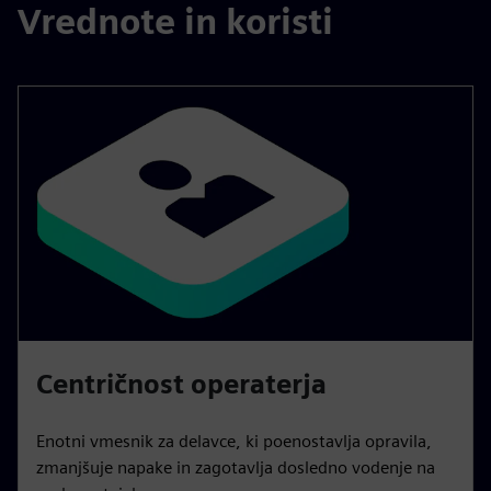
Vrednote in koristi
Centričnost operaterja
Enotni vmesnik za delavce, ki poenostavlja opravila,
zmanjšuje napake in zagotavlja dosledno vodenje na