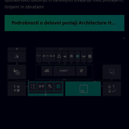
linijami in obratami
Podrobnosti o delovni postaji Architecture Hub Mendix