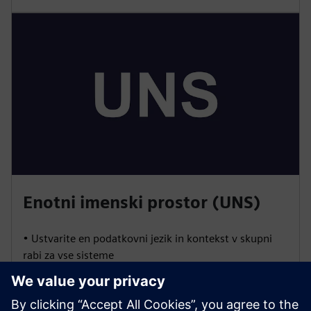
Enotni imenski prostor (UNS)
• Ustvarite en podatkovni jezik in kontekst v skupni
rabi za vse sisteme
• Omogočite agnostično integracijo prodajalca z
uporabo odprtih standardov (OPC UA, MQTT, REST