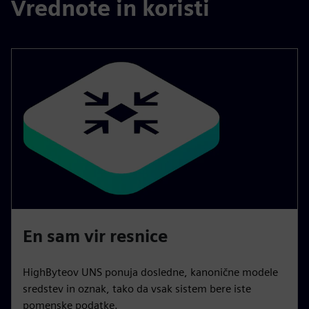
Vrednote in koristi
En sam vir resnice
HighByteov UNS ponuja dosledne, kanonične modele
sredstev in oznak, tako da vsak sistem bere iste
pomenske podatke.