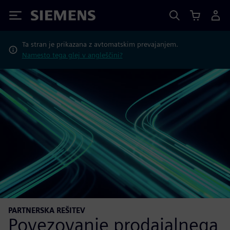
Siemens
Ta stran je prikazana z avtomatskim prevajanjem.
Namesto tega glej v angleščini?
PARTNERSKA REŠITEV
Povezovanje prodajalnega