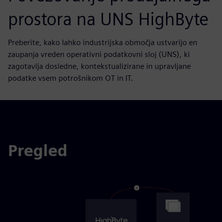
prostora na UNS HighByte
Preberite, kako lahko industrijska območja ustvarijo en
zaupanja vreden operativni podatkovni sloj (UNS), ki
zagotavlja dosledne, kontekstualizirane in upravljane
podatke vsem potrošnikom OT in IT.
Pregled