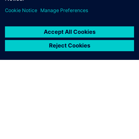
Inteligentno središče HighByte
• Izvaja UNS kot pomensko in integracijsko plast
• Normalizira in kontekstualizira podatke za vse
potrošnike
• Ponuja funkcije upravljanja, kot so različica sheme,
RBAC in revizijske sledi