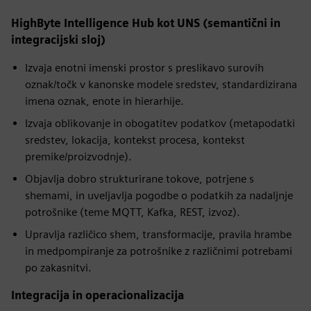
HighByte Intelligence Hub kot UNS (semantični in
integracijski sloj)
Izvaja enotni imenski prostor s preslikavo surovih
oznak/točk v kanonske modele sredstev, standardizirana
imena oznak, enote in hierarhije.
Izvaja oblikovanje in obogatitev podatkov (metapodatki
sredstev, lokacija, kontekst procesa, kontekst
premike/proizvodnje).
Objavlja dobro strukturirane tokove, potrjene s
shemami, in uveljavlja pogodbe o podatkih za nadaljnje
potrošnike (teme MQTT, Kafka, REST, izvoz).
Upravlja različico shem, transformacije, pravila hrambe
in medpompiranje za potrošnike z različnimi potrebami
po zakasnitvi.
Integracija in operacionalizacija