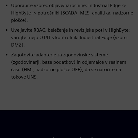
Uporabite vzorec objave/naročnine: Industrial Edge ->
HighByte -> potrošniki (SCADA, MES, analitika, nadzorne
plošče).
Uveljavite RBAC, beleženje in revizijske poti v HighByte;
varujte mejo OT/IT s kontrolniki Industrial Edge (vzorci
DMZ).
Zagotovite adapterje za zgodovinske sisteme
(zgodovinarji, baze podatkov) in odjemalce v realnem
času (HMI, nadzorne plošče OEE), da se naročite na
tokove UNS.