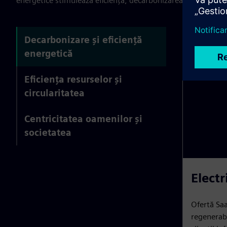
energetice stimulează eficiența, decarbonizarea și creșterea
Decarbonizare și eficiență
energetică
Eficiența resurselor și
circularitatea
Centricitatea oamenilor și
societatea
Electr
Ofertă Saa
regenerabi