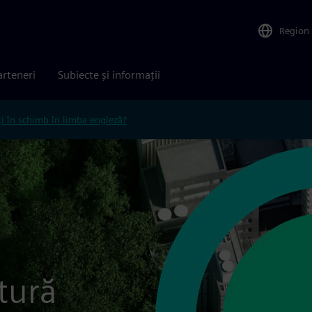
Region
arteneri
Subiecte și informații
ți în schimb în limba engleză?
ctură