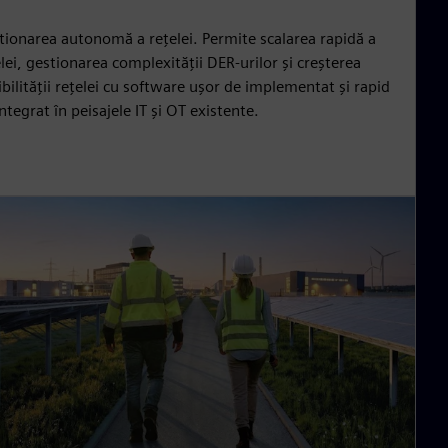
tionarea autonomă a rețelei. Permite scalarea rapidă a
lei, gestionarea complexității DER-urilor și creșterea
ibilității rețelei cu software ușor de implementat și rapid
ntegrat în peisajele IT și OT existente.