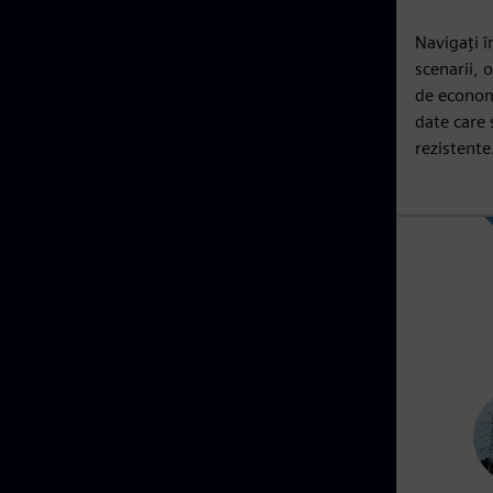
Navigați î
scenarii, 
de economi
date care 
rezistente