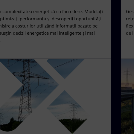
n complexitatea energetică cu încredere. Modelați
Ges
optimizați performanța și descoperiți oportunități
rețe
sire a costurilor utilizând informații bazate pe
flex
susțin decizii energetice mai inteligente și mai
de i
.