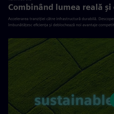
Combinând lumea reală și 
Accelerarea tranziției către infrastructură durabilă. Descoper
îmbunătățesc eficiența și deblochează noi avantaje competit