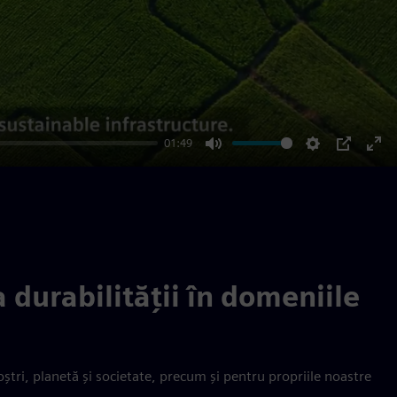
01:49
Mute
Settings
PIP
Ent
ful
 durabilității în domeniile
ștri, planetă și societate, precum și pentru propriile noastre