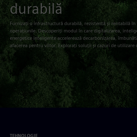
durabilă
Furnizați o infrastructură durabilă, rezistentă și rentabilă în t
operațiunile. Descoperiți modul în care digitalizarea, inteligen
energetice inteligente accelerează decarbonizarea, îmbunăt
afacerea pentru viitor. Explorați soluții și cazuri de utilizare
TEHNOLOGIE