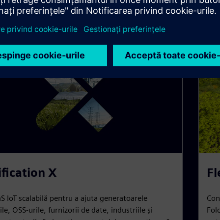
.
ification X
Fl
S IoT scalabilă pentru a ajuta generatoarele
Cont
le, OSS-urile, furnizorii de date, industriile și
Folo