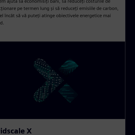
em ajuta să economisiți bani, să reduceți costurile de
cționare pe termen lung și să reduceți emisiile de carbon,
el încât să vă puteți atinge obiectivele energetice mai
id.
idscale X