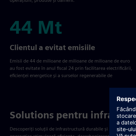
operațiuni, produse și oameni.
44 Mt
44 Mt
Clientul a evitat emisiile
Emisii de 44 de milioane de milioane de milioane de euro
au fost evitate în anul fiscal 24 prin facilitarea electrificării,
eficienței energetice și a surselor regenerabile de
Solutions pentru infrastru
Descoperiți soluții de infrastructură durabile și rezistente. Af