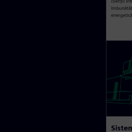
clienții in
îmbunătățe
energetică
Siste