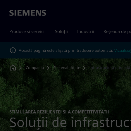
Siemens
Produse si servicii
Soluții
Industrii
Rețeaua de p
Această pagină este afișată prin traducere automată.
Vizualiza
Compania
Sustenabilitate
Infrastructură durabilă
Home
STIMULAREA REZILIENȚEI ȘI A COMPETITIVITĂȚII
Soluții de infrastru