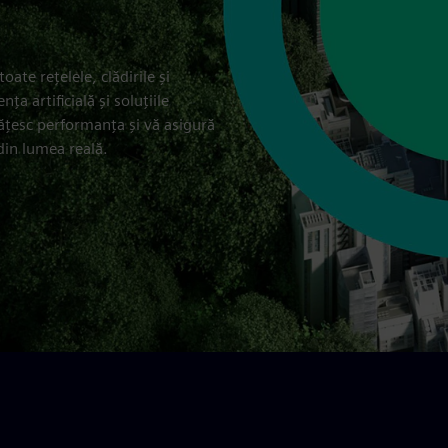
oate rețelele, clădirile și
ța artificială și soluțiile
ățesc performanța și vă asigură
 din lumea reală.