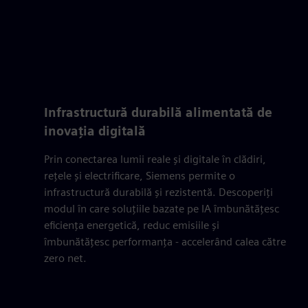
Infrastructură durabilă alimentată de
inovația digitală
Prin conectarea lumii reale și digitale în clădiri,
rețele și electrificare, Siemens permite o
infrastructură durabilă și rezistentă. Descoperiți
modul în care soluțiile bazate pe IA îmbunătățesc
eficiența energetică, reduc emisiile și
îmbunătățesc performanța - accelerând calea către
zero net.