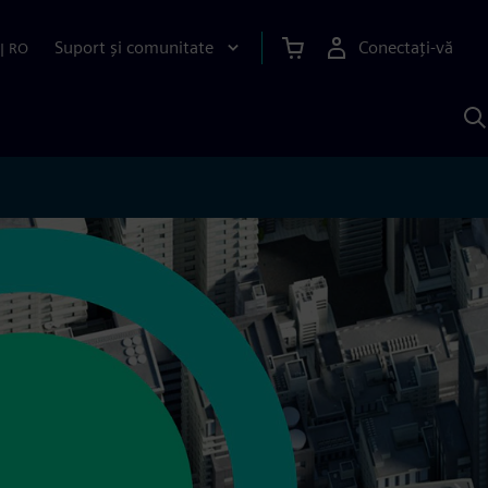
Suport și comunitate
Conectați-vă
|
RO
C
c
S