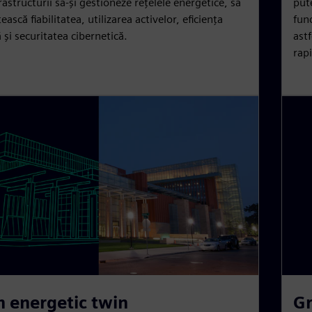
frastructurii să-și gestioneze rețelele energetice, să
put
ască fiabilitatea, utilizarea activelor, eficiența
fun
 și securitatea cibernetică.
astf
rap
m energetic twin
Gr