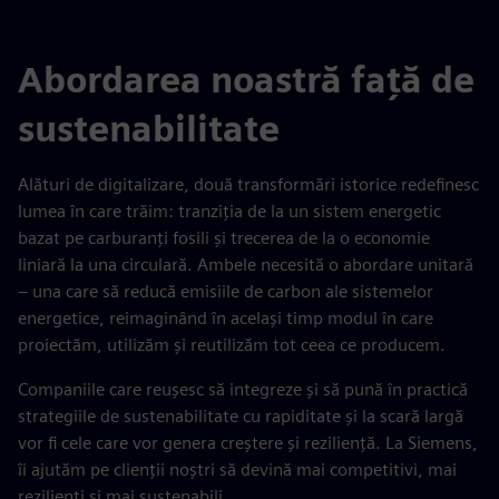
Abordarea noastră față de
sustenabilitate
Alături de digitalizare, două transformări istorice redefinesc
lumea în care trăim: tranziția de la un sistem energetic
bazat pe carburanți fosili și trecerea de la o economie
liniară la una circulară. Ambele necesită o abordare unitară
– una care să reducă emisiile de carbon ale sistemelor
energetice, reimaginând în același timp modul în care
proiectăm, utilizăm și reutilizăm tot ceea ce producem.
Companiile care reușesc să integreze și să pună în practică
strategiile de sustenabilitate cu rapiditate și la scară largă
vor fi cele care vor genera creștere și reziliență. La Siemens,
îi ajutăm pe clienții noștri să devină mai competitivi, mai
rezilienți și mai sustenabili