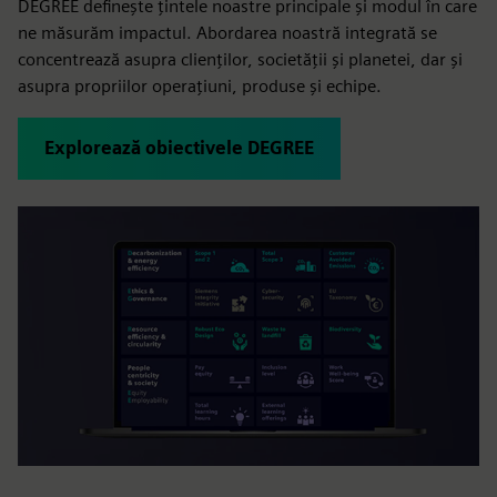
DEGREE definește țintele noastre principale și modul în care
ne măsurăm impactul. Abordarea noastră integrată se
concentrează asupra clienților, societății și planetei, dar și
asupra propriilor operațiuni, produse și echipe.
Explorează obiectivele DEGREE