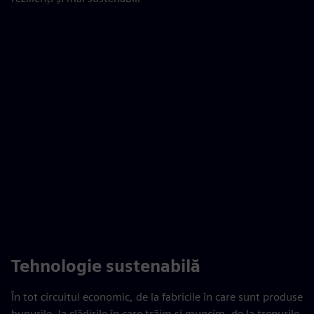
Play
01:46
Play
Mute
Settings
PIP
Enter
fulls
Tehnologie sustenabilă
În tot circuitul economic, de la fabricile în care sunt produse
bunurile, la clădirile în care trăim și muncim, de la trenurile