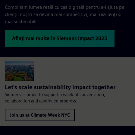
Combinăm lumea reală cu cea digitală pentru a-i ajuta pe
clienții noștri să devină mai competitivi, mai rezilienți și
mai sustenabili.
Aflați mai multe în Siemens Impact 2025
Let's scale sustainability impact together
Siemens is proud to support a week of conversation,
collaboration and continued progress.
Join us at Climate Week NYC