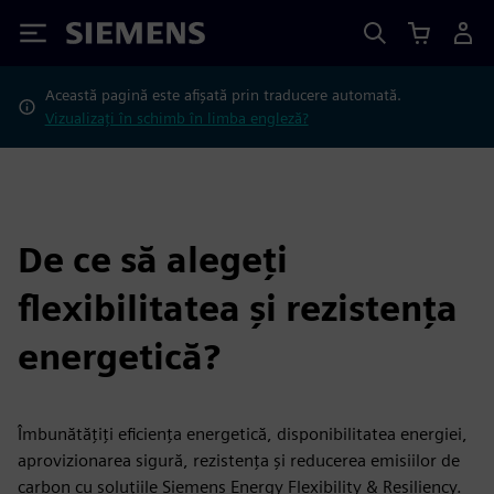
Siemens
Această pagină este afișată prin traducere automată.
Vizualizați în schimb în limba engleză?
De ce să alegeți
flexibilitatea și rezistența
energetică?
Îmbunătățiți eficiența energetică, disponibilitatea energiei,
aprovizionarea sigură, rezistența și reducerea emisiilor de
carbon cu soluțiile Siemens Energy Flexibility & Resiliency.