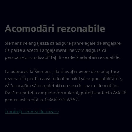
Acomodări rezonabile
Siemens se angajează să asigure șanse egale de angajare.
Ca parte a acestui angajament, ne vom asigura că
persoanelor cu dizabilități li se oferă adaptări rezonabile.
La aderarea la Siemens, dacă aveți nevoie de o adaptare
rezonabilă pentru a vă îndeplini rolul și responsabilitățile,
vă încurajăm să completați cererea de cazare de mai jos.
Dacă nu puteți completa formularul, puteți contacta AskHR
pentru asistență la 1-866-743-6367.
Trimiteți cererea de cazare