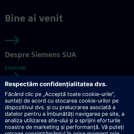
Bine ai venit
Despre Siemens SUA
Explorați
Noțiuni de bază
Explorați
Cariera dumneavoastră în Siemens