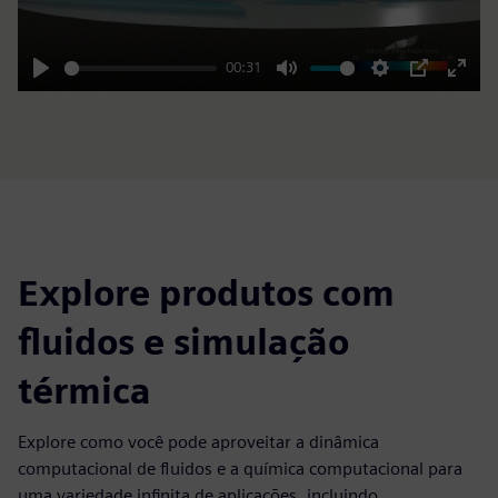
00:31
Play
Mute
Settings
PIP
Enter
fulls
Explore produtos com
fluidos e simulação
térmica
Explore como você pode aproveitar a dinâmica
computacional de fluidos e a química computacional para
uma variedade infinita de aplicações, incluindo