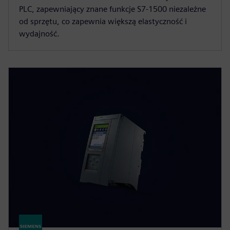
PLC, zapewniający znane funkcje S7-1500 niezależne
od sprzętu, co zapewnia większą elastyczność i
wydajność.