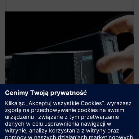
Konfiguracja wielu szafek
Przetwarzaj więcej sygnałów w rozproszonych
modułach o większej pojemności we/wy. Obsługuje
większe architektury systemu z dodatkowymi
gniazdami. Rozprowadzaj moduły w wielu