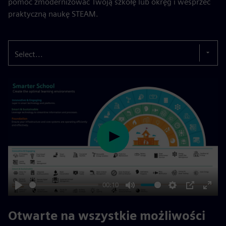
pomóc zmodernizować Twoją szkołę lub okręg i wesprzeć
praktyczną naukę STEAM.
Select...
Play
00:10
Play
Mute
Settings
PIP
Enter
fulls
Otwarte na wszystkie możliwości