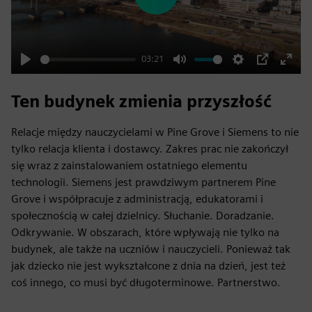
Play
03:21
Play
Mute
Settings
PIP
Enter
fulls
Ten budynek zmienia przyszłość
Relacje między nauczycielami w Pine Grove i Siemens to nie
tylko relacja klienta i dostawcy. Zakres prac nie zakończył
się wraz z zainstalowaniem ostatniego elementu
technologii. Siemens jest prawdziwym partnerem Pine
Grove i współpracuje z administracją, edukatorami i
społecznością w całej dzielnicy. Słuchanie. Doradzanie.
Odkrywanie. W obszarach, które wpływają nie tylko na
budynek, ale także na uczniów i nauczycieli. Ponieważ tak
jak dziecko nie jest wykształcone z dnia na dzień, jest też
coś innego, co musi być długoterminowe. Partnerstwo.