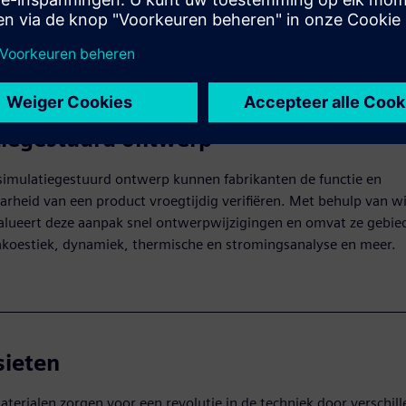
t proces wordt versneld en innovatieve oplossingen mogelijk w
tiegestuurd ontwerp
simulatiegestuurd ontwerp kunnen fabrikanten de functie en
rheid van een product vroegtijdig verifiëren. Met behulp van w
alueert deze aanpak snel ontwerpwijzigingen en omvat ze gebie
akoestiek, dynamiek, thermische en stromingsanalyse en meer.
ieten
erialen zorgen voor een revolutie in de techniek door verschil