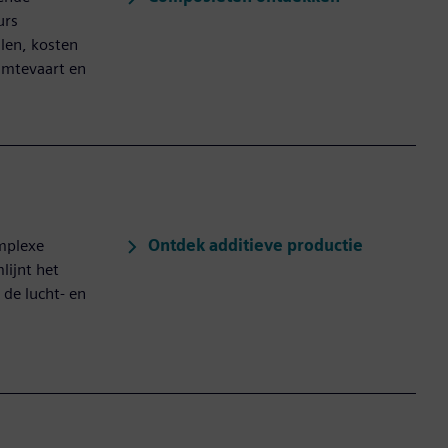
urs
len, kosten
uimtevaart en
Ontdek additieve productie
omplexe
lijnt het
 de lucht- en