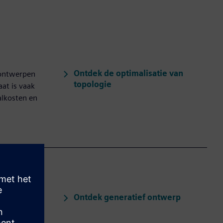
Ontdek de optimalisatie van
s ontwerpen
topologie
aat is vaak
alkosten en
Ontdek generatief ontwerp
opties te
n zoals
rfijnen,