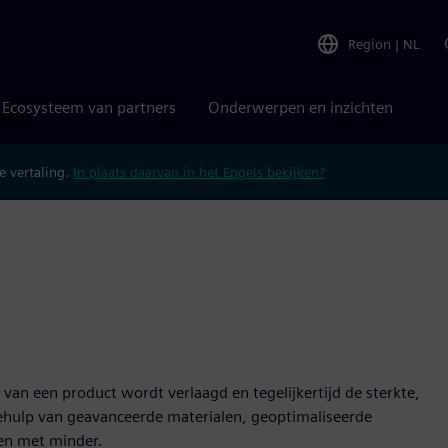
Region
|
NL
Ecosysteem van partners
Onderwerpen en inzichten
 vertaling.
In plaats daarvan in het Engels bekijken?
 van een product wordt verlaagd en tegelijkertijd de sterkte,
ehulp van geavanceerde materialen, geoptimaliseerde
en met minder.