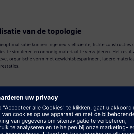
isatie van de topologie
eoptimalisatie kunnen ingenieurs efficiënte, lichte constructie
ies te simuleren en onnodig materiaal te verwijderen. Het result
ieve, organische vorm met gewichtsbesparingen, lagere materia
restaties.
tief ontwerp
ontwerp maakt gebruik van AI om automatisch meerdere ontwerp
asis van beperkingen, waarbij wordt geoptimaliseerd voor doele
ten en efficiëntie. Ingenieurs kunnen ontwerpen selecteren en ve