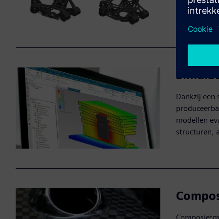
waardoor he
gemaakt.
Simula
Dankzij een 
produceerbaa
modellen ev
structuren, 
Compos
Composietmat