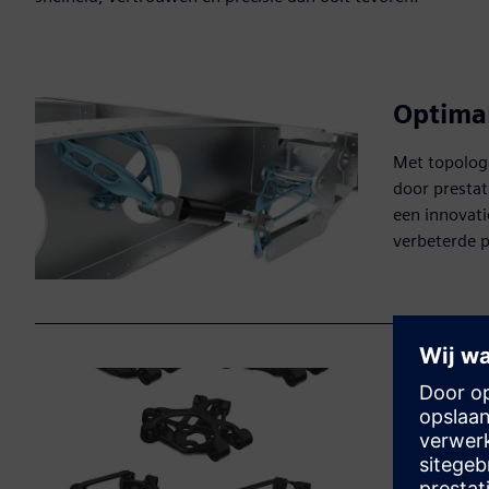
Optimal
Met topologi
door prestat
een innovat
verbeterde p
Genera
Generatief 
creëren op b
gewicht, kos