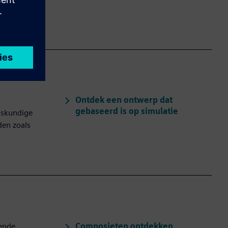
orden
Ontdek een ontwerp dat
gebaseerd is op simulatie
iskundige
den zoals
Composieten ontdekken
lende