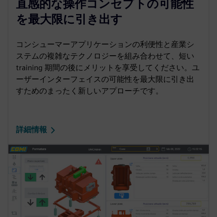
直感的な操作コンセプトの可能性
a
t
t
P
t
y
e
t
e
を最大限に引き出す
i
r
n
f
コンシューマーアプリケーションの利便性と産業シ
g
u
ステムの複雑なテクノロジーを組み合わせて、短い
s
l
training 期間の後にメリットを享受してください。ユ
ーザーインターフェイスの可能性を最大限に引き出
l
すためのまったく新しいアプローチです。
s
c
r
詳細情報
e
e
n