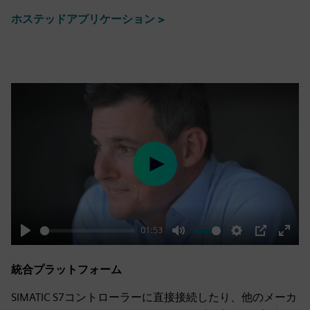
ホステッドアプリケーション >
Play
01:53
Play
Mute
Settings
PIP
Enter
fulls
統合プラットフォーム
SIMATIC S7コントローラーに直接接続したり、他のメーカ