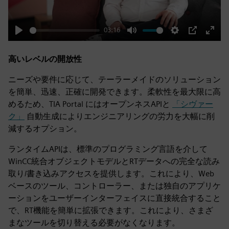
03:16
Play
Mute
Settings
PIP
Enter
fulls
高いレベルの開放性
ニーズや要件に応じて、テーラーメイドのソリューション
を簡単、迅速、正確に開発できます。柔軟性を最大限に高
めるため、TIA Portal にはオープンネスAPIと
「シヴァー
ク」
自動生成によりエンジニアリングの労力を大幅に削
減するオプション。
ランタイムAPIは、標準のプログラミング言語を介して
WinCC統合オブジェクトモデルとRTデータへの完全な読み
取り/書き込みアクセスを提供します。これにより、Web
ベースのツール、コントローラー、または独自のアプリケ
ーションをユーザーインターフェイスに直接統合すること
で、RT機能を簡単に拡張できます。これにより、さまざ
まなツールを切り替える必要がなくなります。