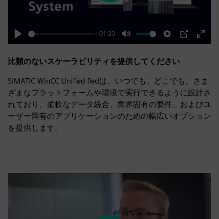
01:20
Play
Mute
Settings
PIP
Enter
fulls
比類のないスケーラビリティを提供してください
SIMATIC WinCC Unified fiedは、いつでも、どこでも、さま
ざまなプラットフォームや環境で実行できるように設計さ
れており、柔軟なデータ統合、業界固有の要件、およびユ
ーザー固有のアプリケーションのための幅広いオプション
を提供します。