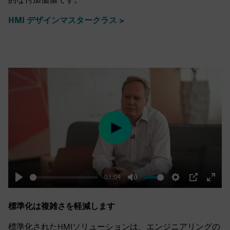
HMI デザインマスタークラス >
Play
-03:04
Play
Mute
Settings
PIP
Enter
fulls
標準化は複雑さを軽減します
標準化されたHMIソリューションは、エンジニアリングの