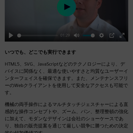
Play
01:29
Play
Mute
Settings
PIP
Enter
fulls
いつでも、どこでも実行できます
HTML5、SVG、JavaScriptなどのテクノロジーにより、デ
バイスに関係なく、最適な使いやすさと均質なユーザーイ
ンターフェイスを確保できます。また、メンテナンスフリ
ーのWebクライアントを使用して安全なアクセスも可能で
す。
機械の両手操作によるマルチタッチジェスチャーによる直
感的な操作コンセプトや、ズーム、パン、整理整頓の強化
に加えて、モダンなデザインは会社のショーケースであ
り、独自の販売提案を通じて厳しい競争に勝つための決定
的な付加価値です。