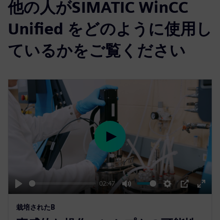
他の人がSIMATIC WinCC
Unified をどのように使用し
ているかをご覧ください
P
l
a
y
02:47
P
M
S
P
E
栽培されたB
l
u
e
I
n