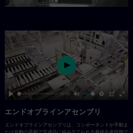
Play
02:02
Play
Mute
Settings
PIP
Enter
fulls
エンドオブラインアセンブリ
エンドオブラインアセンブリは、コンポーネントが手動ま
たは自動の手順で完成品に組み立てられる最終生産段階で