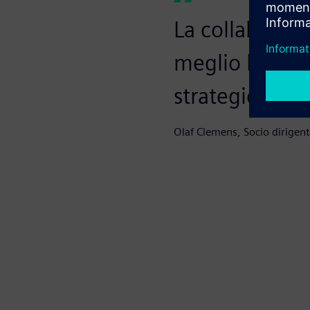
La collaboraz
meglio le nost
strategicamen
Olaf Clemens, Socio dirige