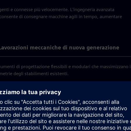
igenti e connesse più velocemente. L'ingegneria avanzata
e consente di consegnare macchine agili in tempo, aumentare
Lavorazioni meccaniche di nuova generazione
umenti di progettazione flessibili e modulari che massimizzano il 
metrie degli stabilimenti esistenti.