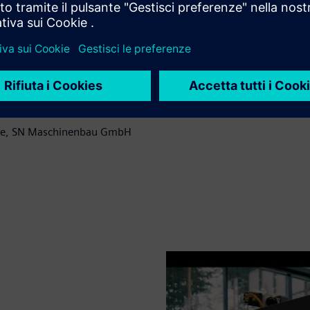
ione con Siemens ci aiuta a conc
re risorse di sviluppo e quindi a 
te la nostra posizione competiti
nte, SN Maschinenbau GmbH