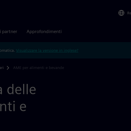
R
i partner
Approfondimenti
tomatica.
Visualizzare la versione in inglese?
ari
AME per alimenti e bevande
 delle
nti e