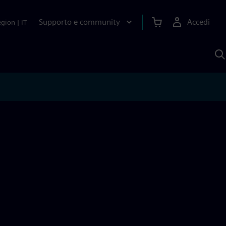
Supporto e community
Accedi
egion
|
IT
C
c
S
A