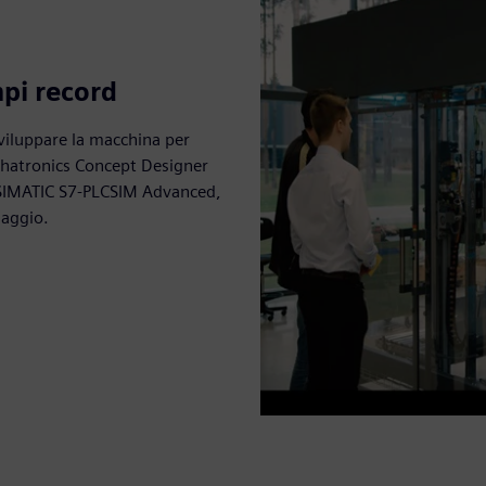
mpi record
sviluppare la macchina per
chatronics Concept Designer
e SIMATIC S7-PLCSIM Advanced,
laggio.