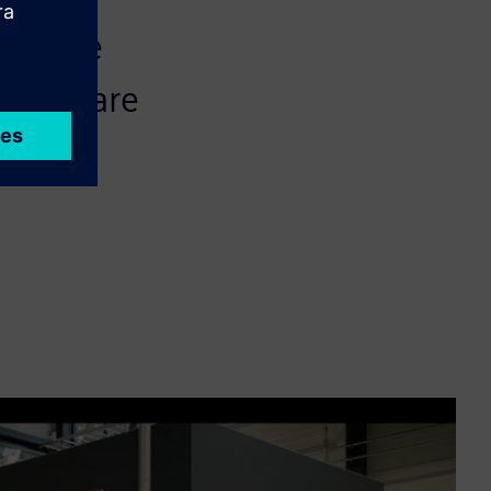
entrare
rafforzare
va.