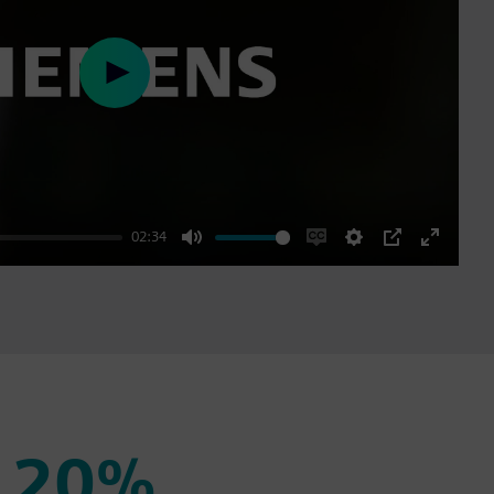
Play
02:34
Mute
Enable
Settings
PIP
Enter
captions
fullscre
20%