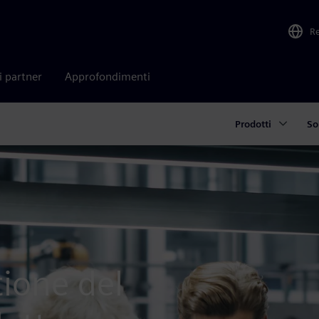
R
i partner
Approfondimenti
Prodotti
So
tione del