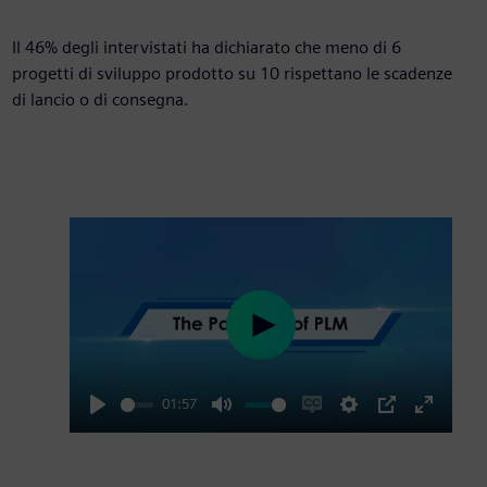
46%
Il 46% degli intervistati ha dichiarato che meno di 6
progetti di sviluppo prodotto su 10 rispettano le scadenze
di lancio o di consegna.
Play
01:57
Play
Mute
Enable
Settings
PIP
Enter
captions
fullscre