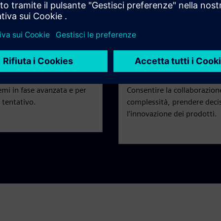
essi, in modo che la
Aiutare tutti gli stakeholde
iversi.
più efficace i dati di prodo
Collaborazione
emi in fase avanzata e per
Consentire la collaborazion
 tentativo.
complessità, prendere decisi
l’innovazione dei prodotti.