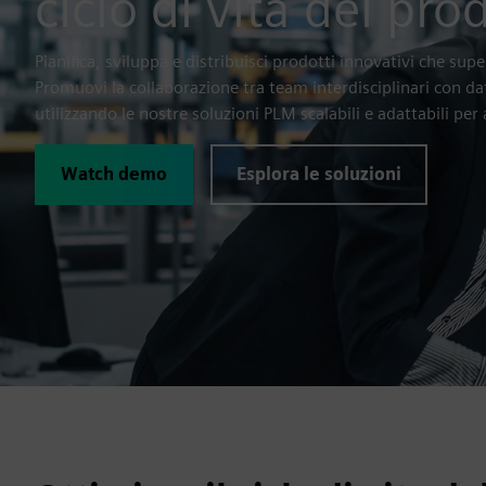
ciclo di vita del pro
Pianifica, sviluppa e distribuisci prodotti innovativi che super
Promuovi la collaborazione tra team interdisciplinari con da
utilizzando le nostre soluzioni PLM scalabili e adattabili per
Watch demo
Esplora le soluzioni