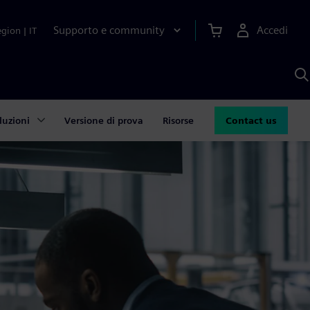
Supporto e community
Accedi
egion
|
IT
C
c
S
A
luzioni
Versione di prova
Risorse
Contact us