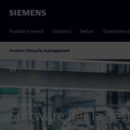
Siemens
Prodotti e servizi
Soluzioni
Settori
Ecosistema d
Product lifecycle management
Solutions
Soluzioni PLM
Home
SOLUZIONI PLM
Software per la ges