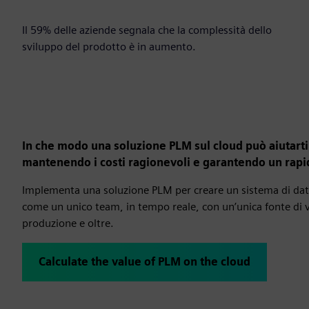
59%
Il 59% delle aziende segnala che la complessità dello
sviluppo del prodotto è in aumento.
In che modo una soluzione PLM sul cloud può aiutarti a
mantenendo i costi ragionevoli e garantendo un rapid
Implementa una soluzione PLM per creare un sistema di dati 
come un unico team, in tempo reale, con un’unica fonte di ver
produzione e oltre.
Calculate the value of PLM on the cloud